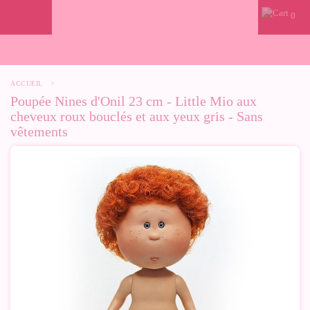
0
ACCUEIL
>
Poupée Nines d'Onil 23 cm - Little Mio aux
cheveux roux bouclés et aux yeux gris - Sans
vêtements