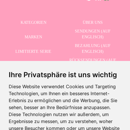
KATEGORIEN
ÜBER UNS
SENDUNGEN (AUF
MARKEN
ENGLISCH)
BEZAHLUNG (AUF
LIMITIERTE SERIE
ENGLISCH)
RÜCKSENDUNGEN (AUF
ERWEITERTE SUCHE
ENGLISCH)
Ihre Privatsphäre ist uns wichtig
SCHLUSSVERKAUF
KONTAKT
Diese Website verwendet Cookies und Targeting
Technologien, um Ihnen ein besseres Internet-
ERHALTEN SIE UNSERE NEUESTEN NACHRICHTEN AUF ENGLISCH
Erlebnis zu ermöglichen und die Werbung, die Sie
sehen, besser an Ihre Bedürfnisse anzupassen.
Diese Technologien nutzen wir außerdem, um
Ergebnisse zu messen, um zu verstehen, woher
Ich akzeptiere die Datenschutzbestimmungen
unsere Besucher kommen oder um unsere Website