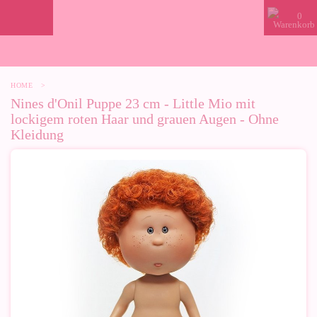
0
HOME
>
Nines d'Onil Puppe 23 cm - Little Mio mit
lockigem roten Haar und grauen Augen - Ohne
Kleidung