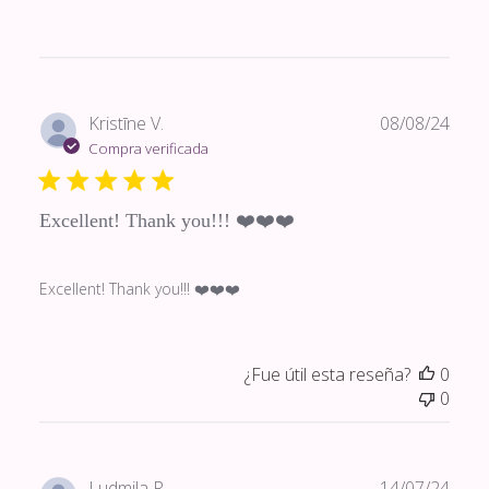
Fech
Kristīne V.
08/08/24
de
Compra verificada
publi
Excellent! Thank you!!! ❤️❤️❤️
Excellent! Thank you!!! ❤️❤️❤️
¿Fue útil esta reseña?
0
0
Fech
Ludmila R.
14/07/24