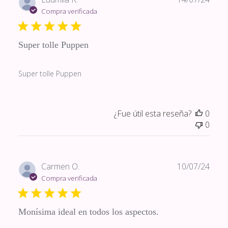
de
Compra verificada
publi
Super tolle Puppen
Super tolle Puppen
¿Fue útil esta reseña?
0
0
Fech
Carmen O.
10/07/24
de
Compra verificada
publi
Monísima ideal en todos los aspectos.