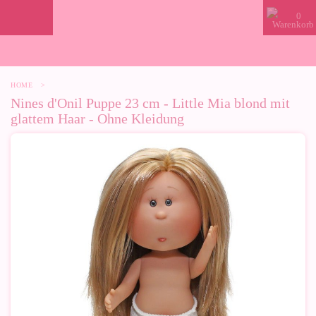
0
HOME
>
Nines d'Onil Puppe 23 cm - Little Mia blond mit
glattem Haar - Ohne Kleidung