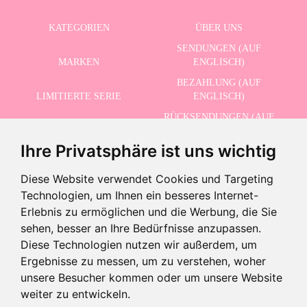
KATEGORIEN
ÜBER UNS
SENDUNGEN (AUF
MARKEN
ENGLISCH)
BEZAHLUNG (AUF
LIMITIERTE SERIE
ENGLISCH)
RÜCKSENDUNGEN (AUF
ERWEITERTE SUCHE
ENGLISCH)
Ihre Privatsphäre ist uns wichtig
SCHLUSSVERKAUF
KONTAKT
Diese Website verwendet Cookies und Targeting
Technologien, um Ihnen ein besseres Internet-
ERHALTEN SIE UNSERE NEUESTEN NACHRICHTEN AUF ENGLISCH
Erlebnis zu ermöglichen und die Werbung, die Sie
sehen, besser an Ihre Bedürfnisse anzupassen.
Diese Technologien nutzen wir außerdem, um
Ergebnisse zu messen, um zu verstehen, woher
Ich akzeptiere die Datenschutzbestimmungen
unsere Besucher kommen oder um unsere Website
-
weiter zu entwickeln.