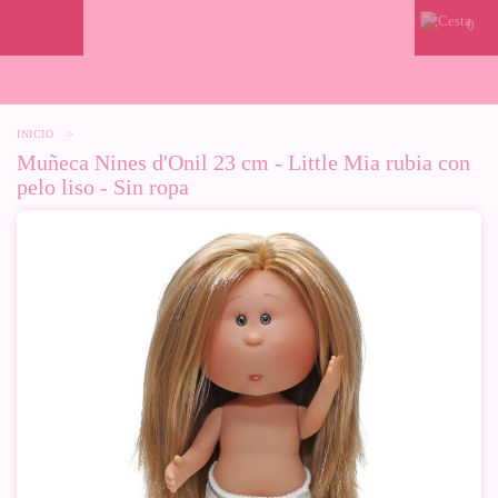
0
INICIO
>
Muñeca Nines d'Onil 23 cm - Little Mia rubia con
pelo liso - Sin ropa