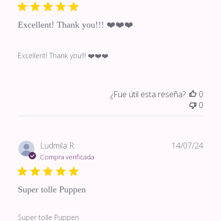
publi
Excellent! Thank you!!! ❤️❤️❤️
Excellent! Thank you!!! ❤️❤️❤️
¿Fue útil esta reseña?
0
0
Fech
Ludmila R.
14/07/24
de
Compra verificada
publi
Super tolle Puppen
Super tolle Puppen