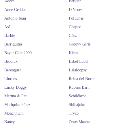
Adora
Berjuan
Anne Geddes
D'Nenes
Antonio Juan
Fofuchas
Así
Gorjuss
Barbie
Götz
Barriguitas
Groovy Girls
Bayer Chic 2000
Klein
Bebelux
Label Label
Berenguer
Lalaloopsy
Llorens
Reina del Norte
Lucky Doggy
Rubens Barn
Marina & Pau
Schildkröt
Mariquita Pérez
Shibajuku
Monchhichi
Tryco
Nancy
Otras Marcas