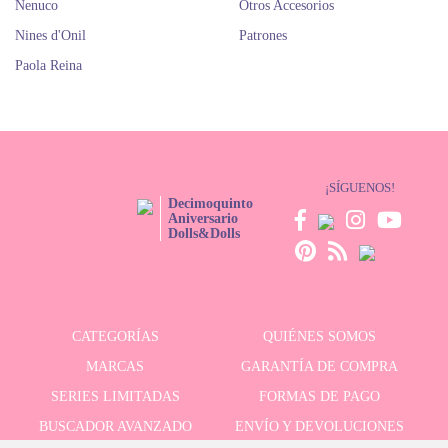
Nenuco
Otros Accesorios
Nines d'Onil
Patrones
Paola Reina
¡SÍGUENOS!
Decimoquinto
Aniversario
Dolls&Dolls
CATEGORÍAS
QUIÉNES SOMOS
MARCAS
GARANTÍA DE COMPRA
SERIES LIMITADAS
FORMAS DE PAGO
BUSCADOR AVANZADO
ENVÍO Y DEVOLUCIONES