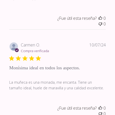
¿Fue útil esta reseña?
0
0
Fech
Carmen O.
10/07/24
de
Compra verificada
publi
Monísima ideal en todos los aspectos.
La muñeca es una monada, me encanta. Tiene un
tamaño ideal, huele de maravilla y una calidad excelente.
¿Fue útil esta reseña?
0
0