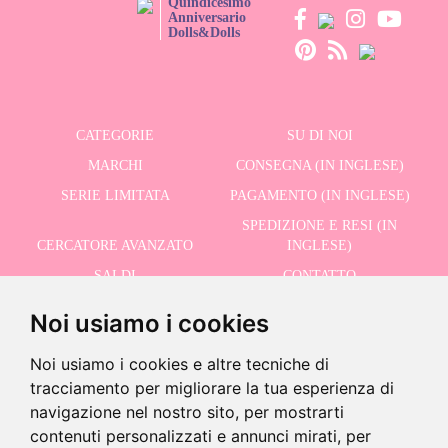
Quindicesimo
Anniversario
Dolls&Dolls
CATEGORIE
SU DI NOI
MARCHI
CONSEGNA (IN INGLESE)
SERIE LIMITATA
PAGAMENTO (IN INGLESE)
SPEDIZIONE E RESI (IN
CERCATORE AVANZATO
INGLESE)
SALDI
CONTATTO
Noi usiamo i cookies
RICEVI LE NOSTRE ULTIME NOTIZIE IN INGLESE
Noi usiamo i cookies e altre tecniche di
tracciamento per migliorare la tua esperienza di
navigazione nel nostro sito, per mostrarti
contenuti personalizzati e annunci mirati, per