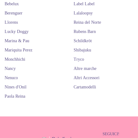
Bebelux
Label Label
Berenguer
Lalaloopsy
Llorens
Reina del Norte
Lucky Doggy
Rubens Barn
Marina & Pau
Schildkröt
Mariquita Perez
Shibajuku
Monchhichi
Tryco
Nancy
Altre marche
Nenuco
Altri Accessori
Nines d'Onil
Cartamodelli
Paola Reina
SEGUICI!