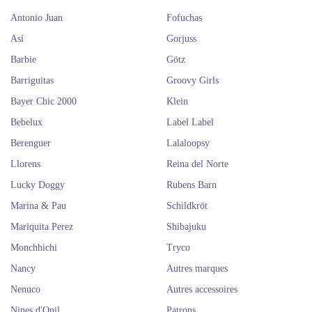
Antonio Juan
Fofuchas
Así
Gorjuss
Barbie
Götz
Barriguitas
Groovy Girls
Bayer Chic 2000
Klein
Bebelux
Label Label
Berenguer
Lalaloopsy
Llorens
Reina del Norte
Lucky Doggy
Rubens Barn
Marina & Pau
Schildkröt
Mariquita Perez
Shibajuku
Monchhichi
Tryco
Nancy
Autres marques
Nenuco
Autres accessoires
Nines d'Onil
Patrons