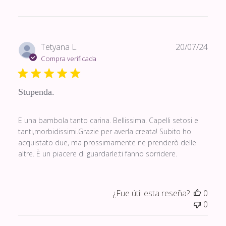
Fech
Tetyana L.
20/07/24
de
Compra verificada
publi
Stupenda.
E una bambola tanto carina. Bellissima. Capelli setosi e
tanti,morbidissimi.Grazie per averla creata! Subito ho
acquistato due, ma prossimamente ne prenderò delle
altre. È un piacere di guardarle:ti fanno sorridere.
¿Fue útil esta reseña?
0
0