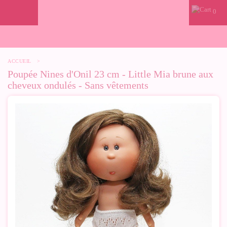
0
ACCUEIL
>
Poupée Nines d'Onil 23 cm - Little Mia brune aux
cheveux ondulés - Sans vêtements