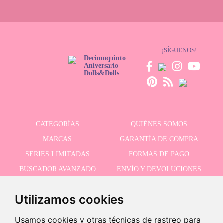
pedido llegará en 1 o 2 días si estás en la península.
¡SÍGUENOS!
Decimoquinto
Aniversario
Dolls&Dolls
CATEGORÍAS
QUIÉNES SOMOS
MARCAS
GARANTÍA DE COMPRA
SERIES LIMITADAS
FORMAS DE PAGO
BUSCADOR AVANZADO
ENVÍO Y DEVOLUCIONES
OFERTAS
CONTACTO
Utilizamos cookies
Usamos cookies y otras técnicas de rastreo para
RECIBE NUESTRAS ÚLTIMAS NOVEDADES