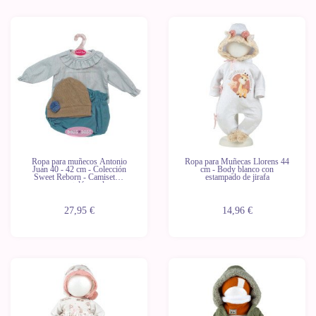
Novedad
Ropa para muñecos Antonio
Ropa para Muñecas Llorens 44
Juan 40 - 42 cm - Colección
cm - Body blanco con
Sweet Reborn - Camiseta a
estampado de jirafa
rayas con pantalón azul y gorro
27,95 €
14,96 €