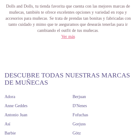
Dolls and Dolls, tu tienda favorita que cuenta con las mejores marcas de
muñecas, también te ofrece excelentes opciones y variedad en ropa y
accesorios para muñecas. Se trata de prendas tan bonitas y fabricadas con
tanto cuidado y mimo que te aseguramos que desearás tenerlas para ir
cambiando el outfit de tus muñecas.
Ver más
Ropa y accesorios para muñecas
bebé o maniquí
Además del encanto que tienen las muñecas, ¿acaso hay algo que fascine
más a un niño o un coleccionista? Claro que lo hay, y se trata de la ropa y
DESCUBRE TODAS NUESTRAS MARCAS
accesorios. Ya se trate de muñecas bebés o de muñecas adolescentes o
DE MUÑECAS
maniquí, pocas cosas hay tan apasionantes como cambiarles su atuendo y
combinarlo con otro existente. Y claro, vestir con ropa para muñecas de
acuerdo con la temporada o la ocasión.
Adora
Berjuan
La web de Dolls and Dolls es práctica y de fácil navegación. Una de las
Anne Geddes
D'Nenes
marcas más reconocidas de ropa para muñecos bebé es Antonio Juan.
Antonio Juan
Fofuchas
Ofrece diversos conjuntos lisos o estampados muy chulos y tiernos para
bebés de 40 a 42 cm. Con estrellas, mariposas, flores, para niño y para
Así
Gorjuss
niña, pijamas, accesorios y más, que por looks no sea.
Barbie
Götz