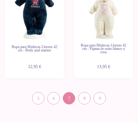
Ropa para Muñecas Llorens 42
Ropa para Muñecas Llorens 42
cm - Pijama de osito blanco y
cm - Body azul marino
rosa
12,95 €
13,95 €
5
6
7
8
9