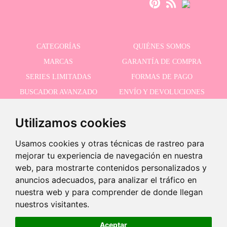
CATEGORÍAS
QUIÉNES SOMOS
MARCAS
GARANTÍA DE COMPRA
SERIES LIMITADAS
FORMAS DE PAGO
BUSCADOR AVANZADO
ENVÍO Y DEVOLUCIONES
OFERTAS
CONTACTO
Utilizamos cookies
Usamos cookies y otras técnicas de rastreo para
RECIBE NUESTRAS ÚLTIMAS NOVEDADES
mejorar tu experiencia de navegación en nuestra
web, para mostrarte contenidos personalizados y
anuncios adecuados, para analizar el tráfico en
nuestra web y para comprender de donde llegan
Acepto la política de privacidad
-
nuestros visitantes.
+
21,95 €
Aceptar