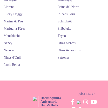
Llorens
Reina del Norte
Lucky Doggy
Rubens Barn
Marina & Pau
Schildkröt
Mariquita Pérez
Shibajuku
Monchhichi
Tryco
Nancy
Otras Marcas
Nenuco
Otros Accesorios
Nines d'Onil
Patrones
Paola Reina
¡SÍGUENOS!
Decimoquinto
Aniversario
Dolls&Dolls