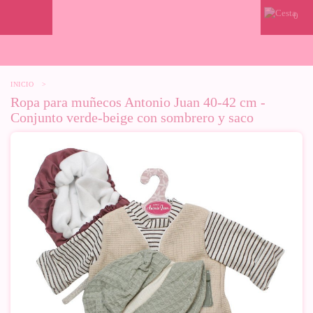
0
INICIO
>
Ropa para muñecos Antonio Juan 40-42 cm -
Conjunto verde-beige con sombrero y saco