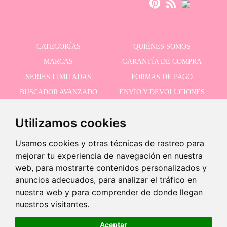
CATEGORÍAS
QUIÉNES SOMOS
MARCAS
GARANTÍA DE COMPRA
SERIES LIMITADAS
FORMAS DE PAGO
BUSCADOR AVANZADO
ENVÍO Y DEVOLUCIONES
OFERTAS
CONTACTO
Utilizamos cookies
Usamos cookies y otras técnicas de rastreo para
RECIBE NUESTRAS ÚLTIMAS NOVEDADES
mejorar tu experiencia de navegación en nuestra
web, para mostrarte contenidos personalizados y
anuncios adecuados, para analizar el tráfico en
nuestra web y para comprender de donde llegan
Acepto la política de privacidad
-
nuestros visitantes.
+
19,95 €
Aceptar