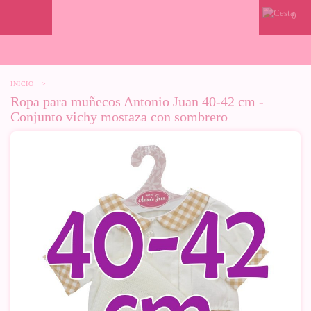
0
INICIO
>
Ropa para muñecos Antonio Juan 40-42 cm -
Conjunto vichy mostaza con sombrero