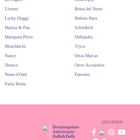
Llorens
Reina del Norte
Lucky Doggy
Rubens Barn
Marina & Pau
Schildkröt
Mariquita Pérez
Shibajuku
Monchhichi
Tryco
Nancy
Otras Marcas
Nenuco
Otros Accesorios
Nines d'Onil
Patrones
Paola Reina
¡SÍGUENOS!
Decimoquinto
Aniversario
Dolls&Dolls