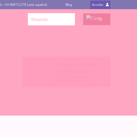
el: +34 960711278 (solo español)
Blog
Acceder
0
Entrega en 24/48h
en días hábiles
* Envíos a la península,
(otros destinos
clica aquí
)