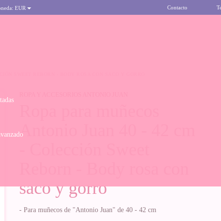
Contacto
T
oneda:
EUR
ECCIÓN SWEET REBORN - BODY ROSA CON SACO Y GORRO
ROPA Y ACCESORIOS ANTONIO JUAN
itadas
Ropa para muñecos
Antonio Juan 40 - 42 cm
avanzado
- Colección Sweet
Reborn - Body rosa con
saco y gorro
- Para muñecos de "Antonio Juan" de 40 - 42 cm