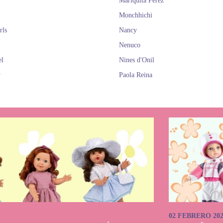
Mariquita Pérez
Monchhichi
rls
Nancy
Nenuco
el
Nines d'Onil
y
Paola Reina
02 FEBRERO 20