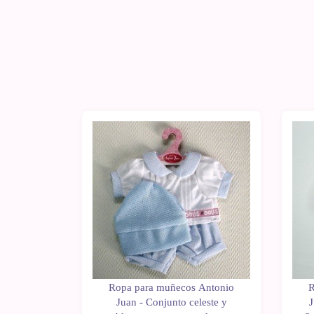
Antonio
Ropa para muñecos Antonio
R
unto azul
Juan - Conjunto celeste y
J