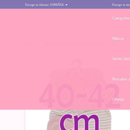
Escoge tu idioma:
ESPAÑOL
Escoge tu m
Categorías
Marcas
INICIO
>
ROPA PARA MUÑECOS ANTONIO JUAN 40 - 42 CM - COL
Series lim
Buscador 
Ofertas