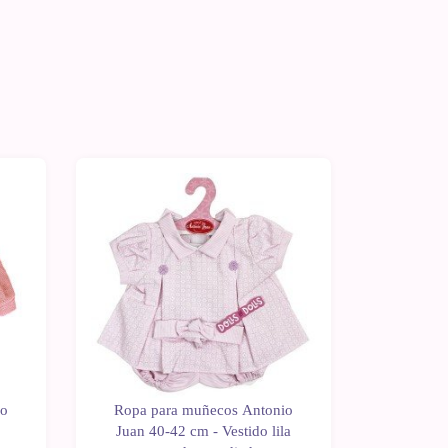
io
Ropa para muñecos Antonio
Ropa p
o
Juan 40-42 cm - Vestido lila
Juan 40