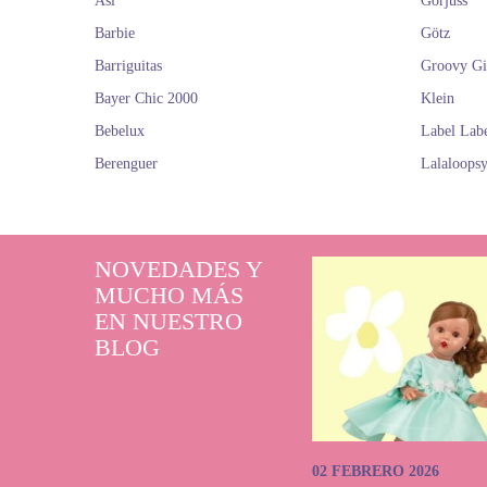
Así
Gorjuss
Barbie
Götz
Barriguitas
Groovy Gi
Bayer Chic 2000
Klein
Bebelux
Label Lab
Berenguer
Lalaloops
NOVEDADES Y
MUCHO MÁS
EN NUESTRO
BLOG
02 FEBRERO 2026