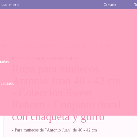
Contacto
T
oneda:
EUR
ECCIÓN SWEET REBORN - CONJUNTO FLORAL CON CHAQUETA Y GORRO
ROPA Y ACCESORIOS ANTONIO JUAN
itadas
Ropa para muñecos
Antonio Juan 40 - 42 cm
avanzado
- Colección Sweet
Reborn - Conjunto floral
con chaqueta y gorro
- Para muñecos de "Antonio Juan" de 40 - 42 cm