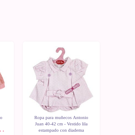
io
Ropa para muñecos Antonio
Ropa p
o
Juan 40-42 cm - Vestido lila
Juan 40
n
estampado con diadema
Sweet R