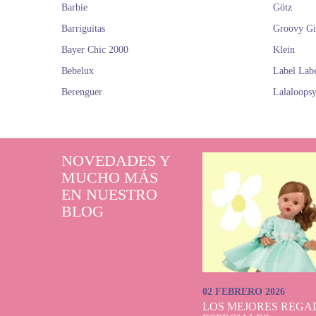
Barbie
Götz
Barriguitas
Groovy Gi
Bayer Chic 2000
Klein
Bebelux
Label Lab
Berenguer
Lalaloops
NOVEDADES Y
MUCHO MÁS
EN NUESTRO
BLOG
02 FEBRERO 2026
LOS MEJORES REGAL