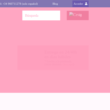
el: +34 960711278 (solo español)
Blog
Acceder
0
Entrega en 24/48h
en días hábiles
* Envíos a la península,
(otros destinos
clica aquí
)