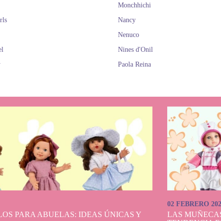
Monchhichi
rls
Nancy
Nenuco
el
Nines d'Onil
y
Paola Reina
02 FEBRERO 20
OS PARA ABUELAS: IDEAS ÚNICAS Y
LAS MUÑECA