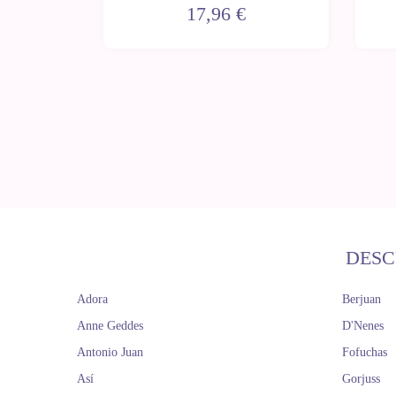
hexágonos con gorro celeste
17,96 €
40-42 cm
DESC
Adora
Berjuan
Anne Geddes
D'Nenes
Antonio Juan
Fofuchas
Así
Gorjuss