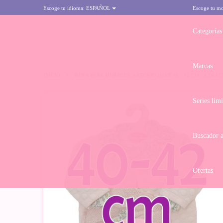
Escoge tu idioma:
ESPAÑOL
Escoge tu m
Categorías
Marcas
INICIO
>
ROPA PARA MUÑECOS ANTONIO JUAN 40 - 42 CM - COL
Series lim
Buscador 
Ofertas