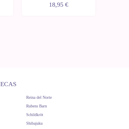
de
18,95 €
ÑECAS
Reina del Norte
Rubens Barn
Schildkröt
Shibajuku