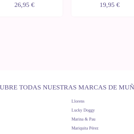
flores con gorro y mantita
chaqueta rosa y gorro
26,95 €
19,95 €
UBRE TODAS NUESTRAS MARCAS DE MU
Llorens
Lucky Doggy
Marina & Pau
Mariquita Pérez