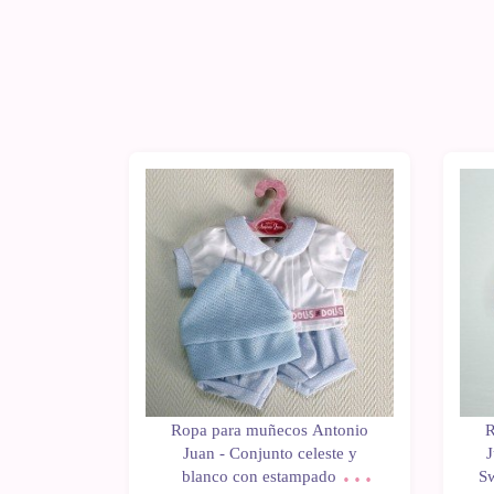
Antonio
Ropa para muñecos Antonio
R
unto azul
Juan - Conjunto celeste y
J
on gorro
blanco con estampado de
Sw