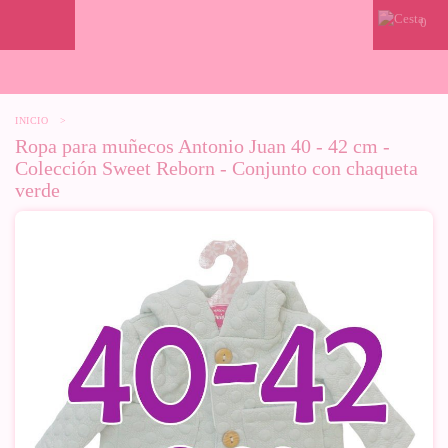
0
INICIO
>
Ropa para muñecos Antonio Juan 40 - 42 cm -
Colección Sweet Reborn - Conjunto con chaqueta
verde