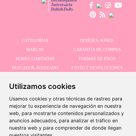
Decimoquinto
Aniversario
Dolls&Dolls
CATEGORÍAS
QUIÉNES SOMOS
MARCAS
GARANTÍA DE COMPRA
SERIES LIMITADAS
FORMAS DE PAGO
BUSCADOR AVANZADO
ENVÍO Y DEVOLUCIONES
OFERTAS
CONTACTO
Utilizamos cookies
Usamos cookies y otras técnicas de rastreo para
RECIBE NUESTRAS ÚLTIMAS NOVEDADES
mejorar tu experiencia de navegación en nuestra
web, para mostrarte contenidos personalizados y
anuncios adecuados, para analizar el tráfico en
nuestra web y para comprender de donde llegan
Acepto la política de privacidad
nuestros visitantes.