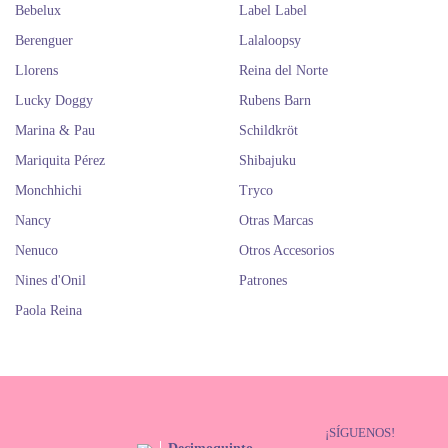
Bebelux
Label Label
Berenguer
Lalaloopsy
Llorens
Reina del Norte
Lucky Doggy
Rubens Barn
Marina & Pau
Schildkröt
Mariquita Pérez
Shibajuku
Monchhichi
Tryco
Nancy
Otras Marcas
Nenuco
Otros Accesorios
Nines d'Onil
Patrones
Paola Reina
¡SÍGUENOS!