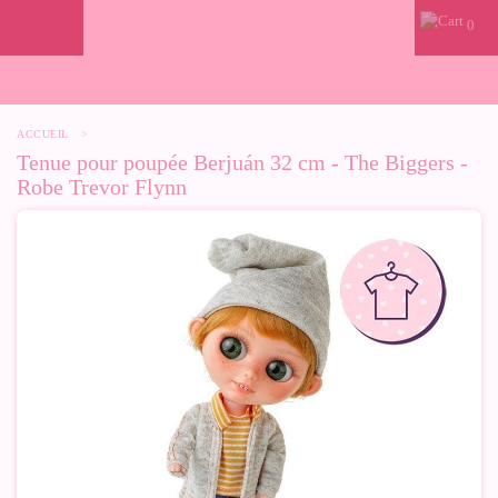
0
ACCUEIL
>
Tenue pour poupée Berjuán 32 cm - The Biggers -
Robe Trevor Flynn