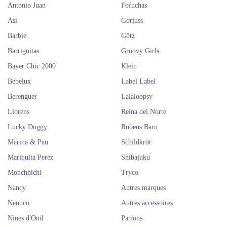
Antonio Juan
Fofuchas
Así
Gorjuss
Barbie
Götz
Barriguitas
Groovy Girls
Bayer Chic 2000
Klein
Bebelux
Label Label
Berenguer
Lalaloopsy
Llorens
Reina del Norte
Lucky Doggy
Rubens Barn
Marina & Pau
Schildkröt
Mariquita Perez
Shibajuku
Monchhichi
Tryco
Nancy
Autres marques
Nenuco
Autres accessoires
Nines d'Onil
Patrons