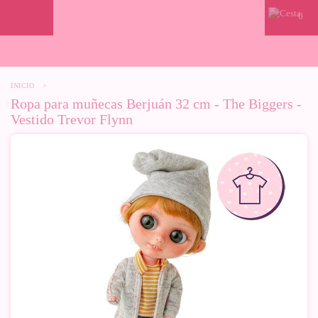
0
INICIO
>
Ropa para muñecas Berjuán 32 cm - The Biggers -
Vestido Trevor Flynn