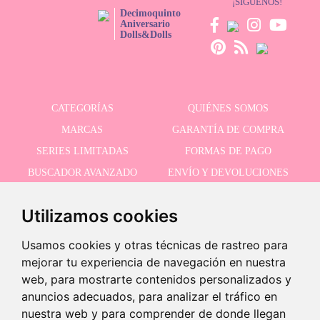
¡SÍGUENOS!
Decimoquinto
Aniversario
Dolls&Dolls
CATEGORÍAS
QUIÉNES SOMOS
MARCAS
GARANTÍA DE COMPRA
SERIES LIMITADAS
FORMAS DE PAGO
BUSCADOR AVANZADO
ENVÍO Y DEVOLUCIONES
OFERTAS
CONTACTO
Utilizamos cookies
Usamos cookies y otras técnicas de rastreo para
RECIBE NUESTRAS ÚLTIMAS NOVEDADES
mejorar tu experiencia de navegación en nuestra
web, para mostrarte contenidos personalizados y
anuncios adecuados, para analizar el tráfico en
nuestra web y para comprender de donde llegan
Acepto la política de privacidad