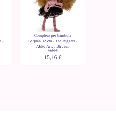
Completo per bambola
Comp
s -
Berjuán 32 cm - The Biggers -
Berjuán 
Abito Artey Birbaun
A
18,95 €
15,16 €