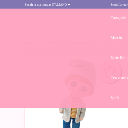
Scegli la tua lingua:
ITALIANO
Scegli la tua
Categorie
Marchi
HOME
>
COMPLETO PER BAMBOLA BERJUÁN 32 CM - THE BIGGER
Serie limit
Cercatore 
Saldi