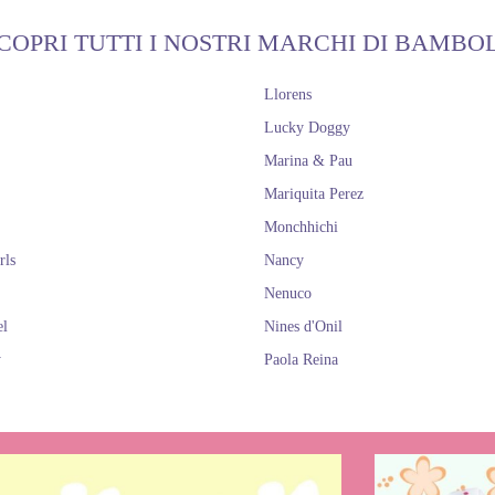
COPRI TUTTI I NOSTRI MARCHI DI BAMBO
Llorens
Lucky Doggy
Marina & Pau
Mariquita Perez
Monchhichi
rls
Nancy
Nenuco
el
Nines d'Onil
y
Paola Reina