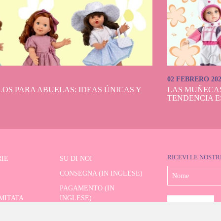
02 FEBRERO 20
OS PARA ABUELAS: IDEAS ÚNICAS Y
LAS MUÑECA
TENDENCIA E
RICEVI LE NOSTR
IE
SU DI NOI
CONSEGNA (IN INGLESE)
PAGAMENTO (IN
IMITATA
INGLESE)
SPEDIZIONE E RESI (IN