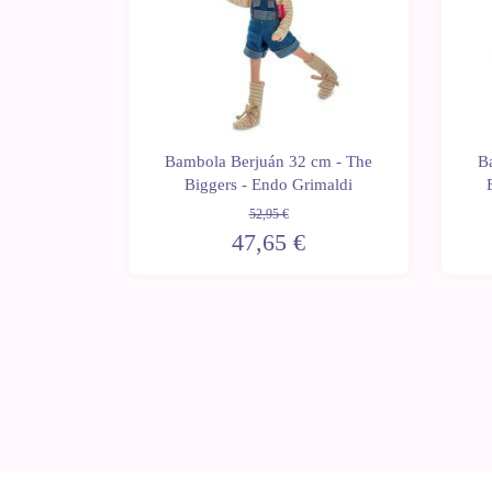
cm - The
Bambola Berjuán 32 cm - The
B
Matata
Biggers - Endo Grimaldi
52,95 €
47,65 €