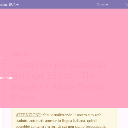
Contatto
Te
 valuta:
EUR
S - ABITO TREVOR FLYNN
BERJUAN
ata
Completo per bambola
Berjuán 32 cm - The
avanzato
Biggers - Abito Trevor
Flynn
ATTENZIONE
: Stai visualizzando il nostro sito web
tradotto automaticamente in lingua italiana, quindi
potrebbe contenere errori di cui non siamo responsabili.