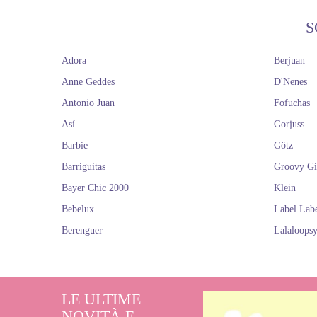
S
Adora
Berjuan
Anne Geddes
D'Nenes
Antonio Juan
Fofuchas
Así
Gorjuss
Barbie
Götz
Barriguitas
Groovy Gi
Bayer Chic 2000
Klein
Bebelux
Label Lab
Berenguer
Lalaloops
LE ULTIME
NOVITÀ E