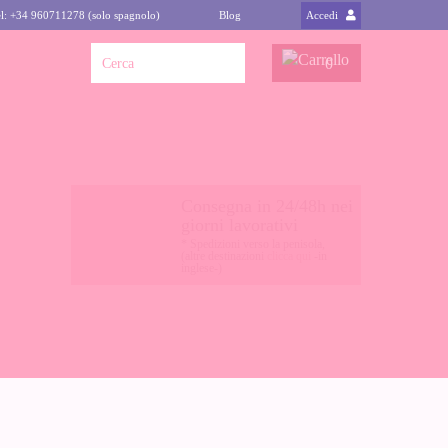
l: +34 960711278 (solo spagnolo)
Blog
Accedi
0
Consegna in 24/48h nei
giorni lavorativi
* Spedizioni verso la penisola,
(altre destinazioni
clicca qui
-in
inglese-)