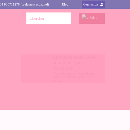
+34 960711278 (seulement espagnol)
Blog
Connexion
0
Livraison sous 24/48
heures les jours
ouvrables
* Expéditions vers la péninsule
(autres destinations
cliquez ici
- en
anglais-)