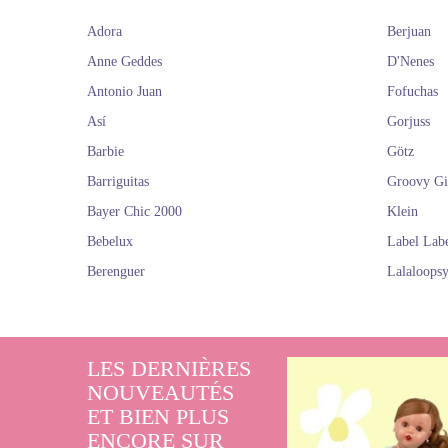
Adora
Berjuan
Anne Geddes
D'Nenes
Antonio Juan
Fofuchas
Así
Gorjuss
Barbie
Götz
Barriguitas
Groovy Gi
Bayer Chic 2000
Klein
Bebelux
Label Lab
Berenguer
Lalaloops
LES DERNIÈRES
NOUVEAUTÉS
ET BIEN PLUS
ENCORE SUR