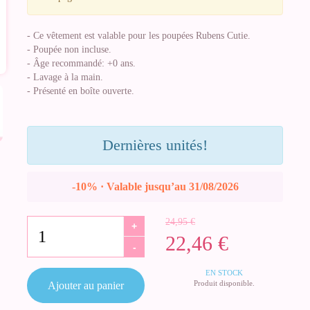
- Ce vêtement est valable pour les poupées Rubens Cutie.
- Poupée non incluse.
- Âge recommandé: +0 ans.
- Lavage à la main.
- Présenté en boîte ouverte.
Dernières unités!
-10% · Valable jusqu’au 31/08/2026
24,95 €
+
22,46 €
-
EN STOCK
Produit disponible.
Ajouter au panier