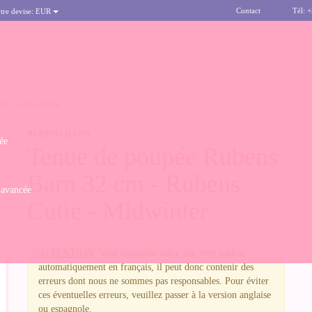
Contact
Tél: 
tre devise:
EUR
TIE - MIDWINTER
RUBENS BARN
ée
Tenue de poupée Rubens
Barn 32 cm - Rubens
 avancée
Cutie - Midwinter
ATTENTION
: Vous consultez notre site Web traduit
automatiquement en français, il peut donc contenir des
erreurs dont nous ne sommes pas responsables. Pour éviter
ces éventuelles erreurs, veuillez passer à la version anglaise
ou espagnole.