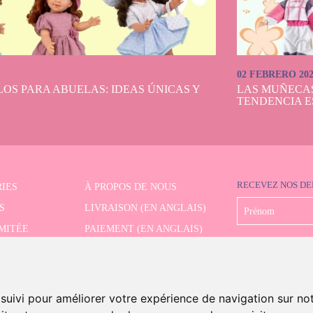
02 FEBRERO 20
OS PARA ABUELAS: IDEAS ÚNICAS Y
LAS MUÑECA
TENDENCIA E
RECEVEZ NOS DE
IES
À PROPOS DE NOUS
S
LIVRAISON (EN ANGLAIS)
IMITÉE
PAIEMENT (EN ANGLAIS)
CHE AVANCÉE
RETRAIT (EN ANGLAIS)
CONTACT
 suivi pour améliorer votre expérience de navigation sur no