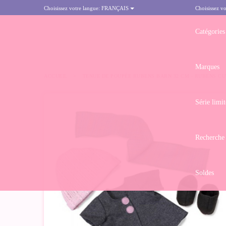
Choisissez votre langue:
FRANÇAIS
Choisissez vo
Catégories
Marques
ACCUEIL
>
TENUE DE POUPÉE RUBENS BARN 32 CM - RUBENS CU
Série limit
-10%
Recherche
Soldes