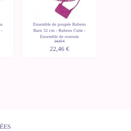
ns
Ensemble de poupée Rubens
Ensemb
 -
Barn 32 cm - Rubens Cutie -
Barn 32
Ensemble de roseraie
Ense
24,95 €
22,46 €
ÉES