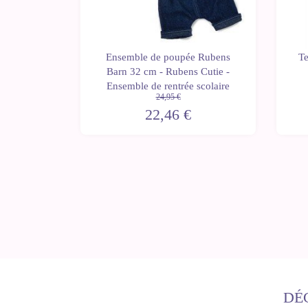
 32 cm -
Ensemble de poupée Rubens
Te
 - Emelie
Barn 32 cm - Rubens Cutie -
Ensemble de rentrée scolaire
24,95 €
22,46 €
DÉ