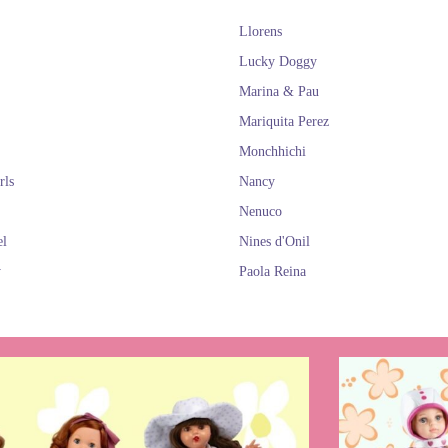
Llorens
Lucky Doggy
Marina & Pau
Mariquita Perez
Monchhichi
rls
Nancy
Nenuco
el
Nines d'Onil
y
Paola Reina