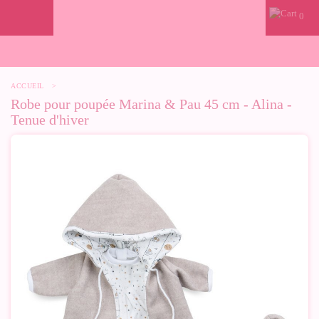
0
ACCUEIL
>
Robe pour poupée Marina & Pau 45 cm - Alina -
Tenue d'hiver