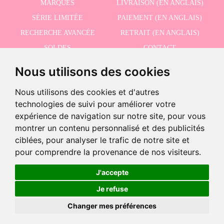
MARQUES
LIVRAISON (EN ANGLAIS)
SÉRIE LIMITÉE
PAIEMENT (EN ANGLAIS)
RECHERCHE AVANCÉE
RETRAIT (EN ANGLAIS)
SOLDES
CONTACT
Nous utilisons des cookies
RECEVEZ NOS DERNIÈRES ACTUALITÉS EN ANGLAIS
Nous utilisons des cookies et d'autres
technologies de suivi pour améliorer votre
expérience de navigation sur notre site, pour vous
montrer un contenu personnalisé et des publicités
Dernières unités!
J'accepte la politique de confidentialité
ciblées, pour analyser le trafic de notre site et
-
pour comprendre la provenance de nos visiteurs.
+
44,95 €
J'accepte
©2026 Dolls And Dolls. Tous les droits sont réservés.
Mention légale (en anglais)
.
Je refuse
Ajouter au panier
Politique de cookies (en anglais)
Changer mes préférences
EN STOCK
Produit disponible.