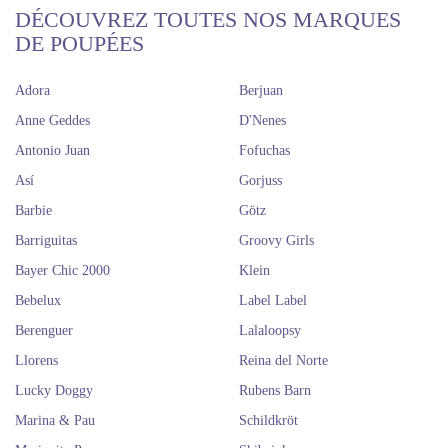
DÉCOUVREZ TOUTES NOS MARQUES
DE POUPÉES
Adora
Berjuan
Anne Geddes
D'Nenes
Antonio Juan
Fofuchas
Así
Gorjuss
Barbie
Götz
Barriguitas
Groovy Girls
Bayer Chic 2000
Klein
Bebelux
Label Label
Berenguer
Lalaloopsy
Llorens
Reina del Norte
Lucky Doggy
Rubens Barn
Marina & Pau
Schildkröt