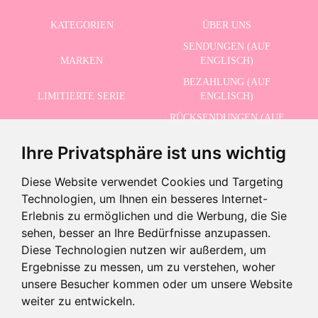
KATEGORIEN
ÜBER UNS
SENDUNGEN (AUF
MARKEN
ENGLISCH)
BEZAHLUNG (AUF
LIMITIERTE SERIE
ENGLISCH)
RÜCKSENDUNGEN (AUF
ERWEITERTE SUCHE
ENGLISCH)
Ihre Privatsphäre ist uns wichtig
SCHLUSSVERKAUF
KONTAKT
Diese Website verwendet Cookies und Targeting
Technologien, um Ihnen ein besseres Internet-
ERHALTEN SIE UNSERE NEUESTEN NACHRICHTEN AUF ENGLISCH
Erlebnis zu ermöglichen und die Werbung, die Sie
sehen, besser an Ihre Bedürfnisse anzupassen.
Diese Technologien nutzen wir außerdem, um
Ergebnisse zu messen, um zu verstehen, woher
Letzte Geräte!
Ich akzeptiere die Datenschutzbestimmungen
unsere Besucher kommen oder um unsere Website
-
weiter zu entwickeln.
+
44,95 €