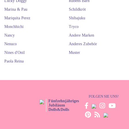
Lucky Doggy
Rubens Barn
Marina & Pau
Schildkröt
Mariquita Perez
Shibajuku
Monchhichi
Tryco
Nancy
Andere Marken
Nenuco
Anderes Zubehör
Nines d'Onil
Muster
Paola Reina
FOLGEN SIE UNS!
Fünfzehnjähriges
Jubiläum
Dolls&Dolls