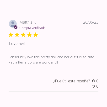
Fech
Matthia K.
26/06/23
de
Compra verificada
publi
Love her!
I absolutely love this pretty doll and her outfit is so cute.
Paola Reina dolls are wonderful!
¿Fue útil esta reseña?
0
0