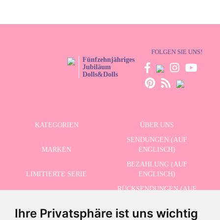
FOLGEN SIE UNS!
Fünfzehnjähriges
Jubiläum
Dolls&Dolls
KATEGORIEN
ÜBER UNS
SENDUNGEN (AUF
MARKEN
ENGLISCH)
BEZAHLUNG (AUF
LIMITIERTE SERIE
ENGLISCH)
RÜCKSENDUNGEN (AUF
ERWEITERTE SUCHE
ENGLISCH)
Ihre Privatsphäre ist uns wichtig
SCHLUSSVERKAUF
KONTAKT