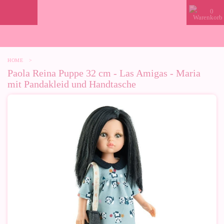
0
HOME
>
Paola Reina Puppe 32 cm - Las Amigas - Maria
mit Pandakleid und Handtasche