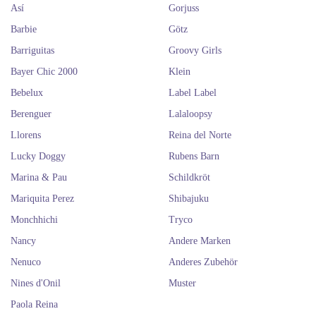
Así
Gorjuss
Barbie
Götz
Barriguitas
Groovy Girls
Bayer Chic 2000
Klein
Bebelux
Label Label
Berenguer
Lalaloopsy
Llorens
Reina del Norte
Lucky Doggy
Rubens Barn
Marina & Pau
Schildkröt
Mariquita Perez
Shibajuku
Monchhichi
Tryco
Nancy
Andere Marken
Nenuco
Anderes Zubehör
Nines d'Onil
Muster
Paola Reina