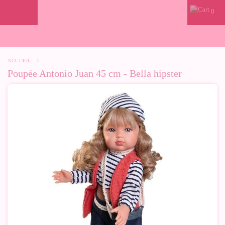
0
ACCUEIL
>
Poupée Antonio Juan 45 cm - Bella hipster