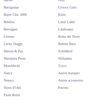
Barbie
Götz
Barriguitas
Groovy Girls
Bayer Chic 2000
Klein
Bebelux
Label Label
Berenguer
Lalaloopsy
Llorens
Reina del Norte
Lucky Doggy
Rubens Barn
Marina & Pau
Schildkröt
Mariquita Perez
Shibajuku
Monchhichi
Tryco
Nancy
Autres marques
Nenuco
Autres accessoires
Nines d'Onil
Patrons
Paola Reina