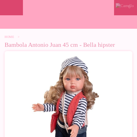
0
HOME
>
Bambola Antonio Juan 45 cm - Bella hipster