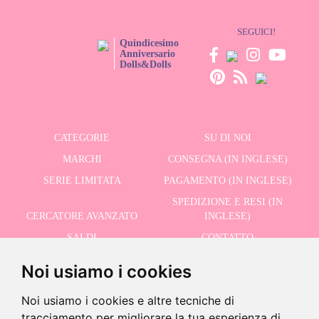
SEGUICI!
Quindicesimo
Anniversario
Dolls&Dolls
CATEGORIE
SU DI NOI
MARCHI
CONSEGNA (IN INGLESE)
SERIE LIMITATA
PAGAMENTO (IN INGLESE)
SPEDIZIONE E RESI (IN
CERCATORE AVANZATO
INGLESE)
SALDI
CONTATTO
Noi usiamo i cookies
RICEVI LE NOSTRE ULTIME NOTIZIE IN INGLESE
Noi usiamo i cookies e altre tecniche di
tracciamento per migliorare la tua esperienza di