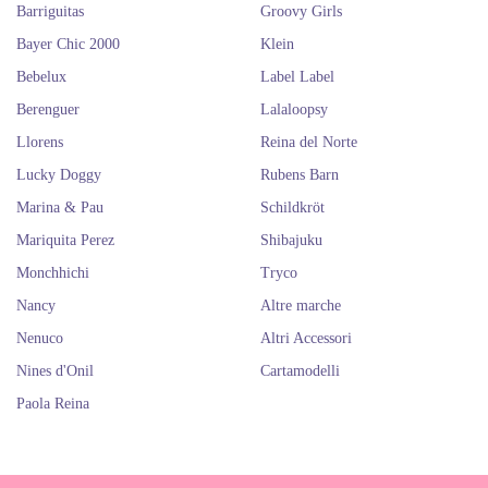
Barriguitas
Groovy Girls
Bayer Chic 2000
Klein
Bebelux
Label Label
Berenguer
Lalaloopsy
Llorens
Reina del Norte
Lucky Doggy
Rubens Barn
Marina & Pau
Schildkröt
Mariquita Perez
Shibajuku
Monchhichi
Tryco
Nancy
Altre marche
Nenuco
Altri Accessori
Nines d'Onil
Cartamodelli
Paola Reina