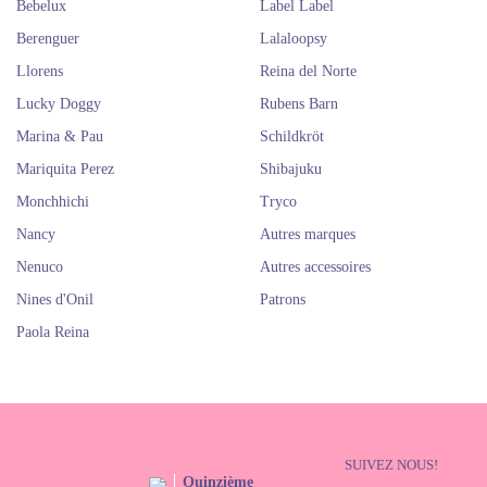
Bebelux
Label Label
Berenguer
Lalaloopsy
Llorens
Reina del Norte
Lucky Doggy
Rubens Barn
Marina & Pau
Schildkröt
Mariquita Perez
Shibajuku
Monchhichi
Tryco
Nancy
Autres marques
Nenuco
Autres accessoires
Nines d'Onil
Patrons
Paola Reina
SUIVEZ NOUS!
Quinzième