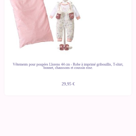
Vêtements pour poupées Llorens 44 cm - Robe à imprimé gribouillis, T-shirt,
bonnet, chaussons et coussin rose.
29,95 €