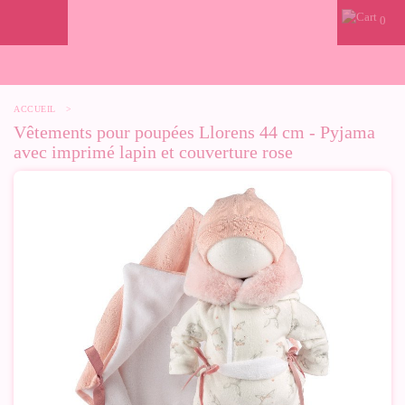
0
ACCUEIL
>
Vêtements pour poupées Llorens 44 cm - Pyjama
avec imprimé lapin et couverture rose