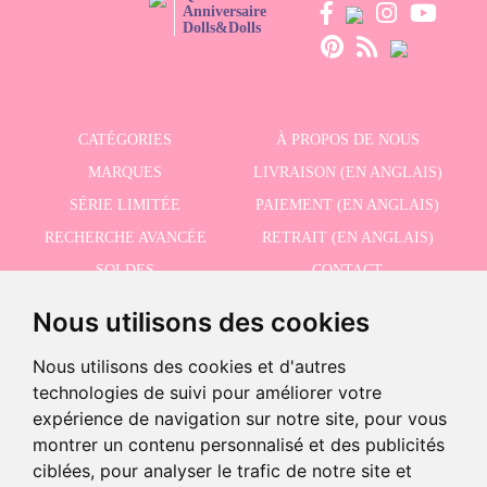
Anniversaire
Dolls&Dolls
CATÉGORIES
À PROPOS DE NOUS
MARQUES
LIVRAISON (EN ANGLAIS)
SÉRIE LIMITÉE
PAIEMENT (EN ANGLAIS)
RECHERCHE AVANCÉE
RETRAIT (EN ANGLAIS)
SOLDES
CONTACT
Nous utilisons des cookies
RECEVEZ NOS DERNIÈRES ACTUALITÉS EN ANGLAIS
Nous utilisons des cookies et d'autres
technologies de suivi pour améliorer votre
expérience de navigation sur notre site, pour vous
montrer un contenu personnalisé et des publicités
Dernières unités!
J'accepte la politique de confidentialité
ciblées, pour analyser le trafic de notre site et