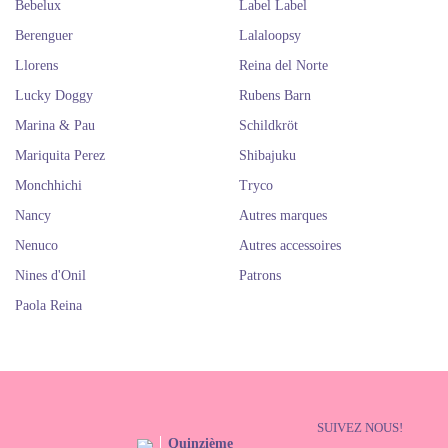
Bebelux
Label Label
Berenguer
Lalaloopsy
Llorens
Reina del Norte
Lucky Doggy
Rubens Barn
Marina & Pau
Schildkröt
Mariquita Perez
Shibajuku
Monchhichi
Tryco
Nancy
Autres marques
Nenuco
Autres accessoires
Nines d'Onil
Patrons
Paola Reina
SUIVEZ NOUS!
Quinzième