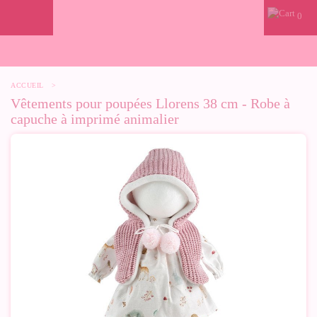
0
ACCUEIL
>
Vêtements pour poupées Llorens 38 cm - Robe à
capuche à imprimé animalier