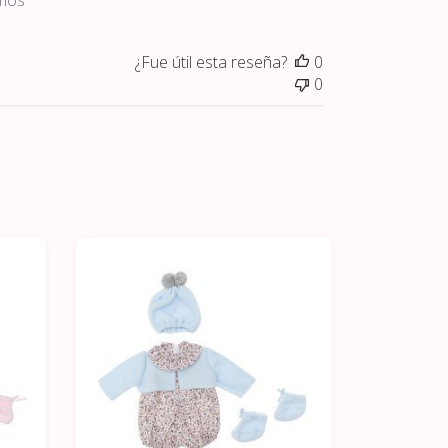
emos
¿Fue útil esta reseña?
0
0