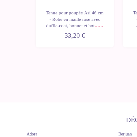
upée Así
Tenue pour poupée Así 46 cm
T
n tricot
- Robe en maille rose avec
María,
duffle-coat, bonnet et bottines
limitée
pour Leo
33,20 €
DÉ
Adora
Berjuan