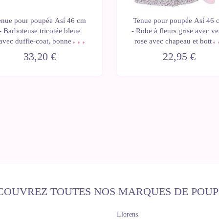
enue pour poupée Así 46 cm
Tenue pour poupée Así 46 
- Barboteuse tricotée bleue
- Robe à fleurs grise avec ve
avec duffle-coat, bonnet et
rose avec chapeau et bottin
bottines pour Leo
pour Leo
33,20 €
22,95 €
COUVREZ TOUTES NOS MARQUES DE POUP
Llorens