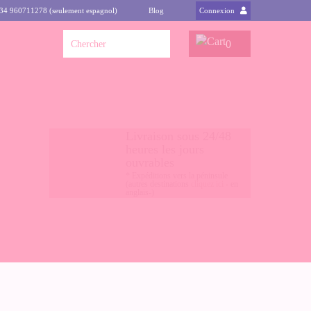
+34 960711278 (seulement espagnol)
Blog
Connexion
0
Livraison sous 24/48
heures les jours
ouvrables
* Expéditions vers la péninsule
(autres destinations
cliquez ici
- en
anglais-)