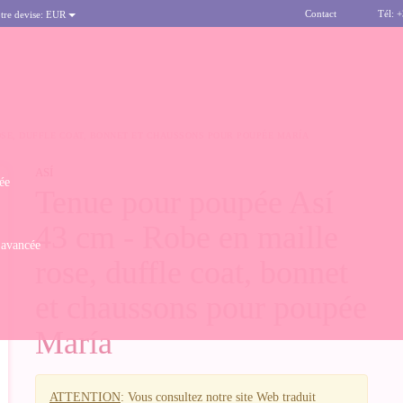
Contact
Tél: 
tre devise:
EUR
ROSE, DUFFLE COAT, BONNET ET CHAUSSONS POUR POUPÉE MARÍA
ASÍ
ée
Tenue pour poupée Así
43 cm - Robe en maille
 avancée
rose, duffle coat, bonnet
et chaussons pour poupée
María
ATTENTION
: Vous consultez notre site Web traduit