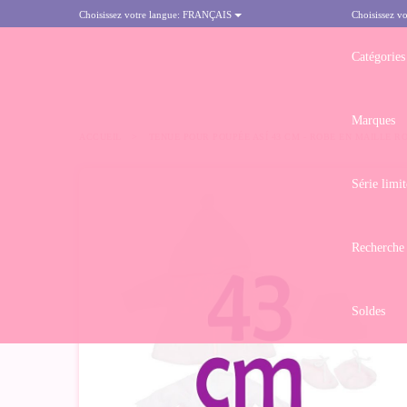
Choisissez votre langue:
FRANÇAIS
Choisissez vo
Catégories
Marques
ACCUEIL
>
TENUE POUR POUPÉE ASÍ 43 CM - ROBE EN MAILLE 
Série limit
Recherche
Soldes