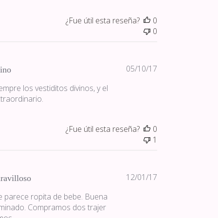
¿Fue útil esta reseña?
0
0
Fecha
05/10/17
ino
de
pre los vestiditos divinos, y el
publicación
traordinario.
¿Fue útil esta reseña?
0
1
Fecha
12/01/17
ravilloso
de
e parece ropita de bebe. Buena
publicación
erminado. Compramos dos trajer