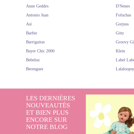
Anne Geddes
D'Nenes
Antonio Juan
Fofuchas
Así
Gorjuss
Barbie
Götz
Barriguitas
Groovy Gi
Bayer Chic 2000
Klein
Bebelux
Label Lab
Berenguer
Lalaloops
LES DERNIÈRES
NOUVEAUTÉS
ET BIEN PLUS
ENCORE SUR
NOTRE BLOG