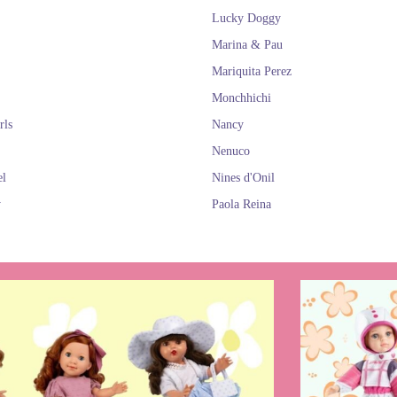
Lucky Doggy
Marina & Pau
Mariquita Perez
Monchhichi
rls
Nancy
Nenuco
el
Nines d'Onil
y
Paola Reina