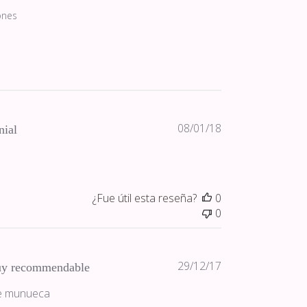
ones
Fecha
08/01/18
nial
de
publicación
¿Fue útil esta reseña?
0
0
Fecha
29/12/17
y recommendable
de
de munueca
publicación