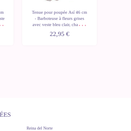
cm
Tenue pour poupée Así 46 cm
Tenue p
ste
- Barboteuse à fleurs grises
- Robe 
es
avec veste bleu clair, chapeau
coat, bo
et bottines pour Leo
22,95 €
ÉES
Reina del Norte