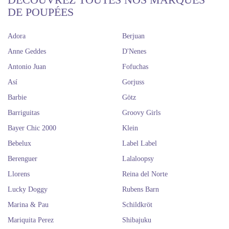
DE POUPÉES
Adora
Berjuan
Anne Geddes
D'Nenes
Antonio Juan
Fofuchas
Así
Gorjuss
Barbie
Götz
Barriguitas
Groovy Girls
Bayer Chic 2000
Klein
Bebelux
Label Label
Berenguer
Lalaloopsy
Llorens
Reina del Norte
Lucky Doggy
Rubens Barn
Marina & Pau
Schildkröt
Mariquita Perez
Shibajuku