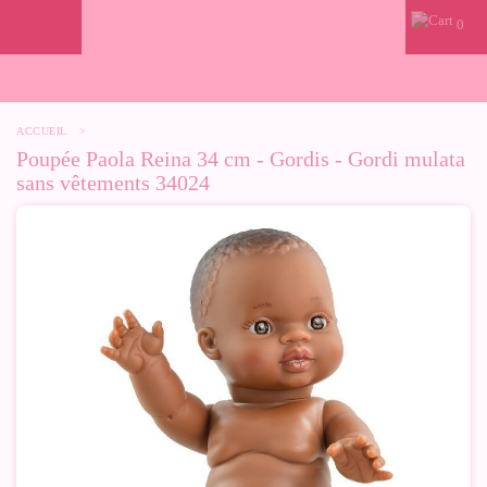
0
ACCUEIL
>
Poupée Paola Reina 34 cm - Gordis - Gordi mulata
sans vêtements 34024