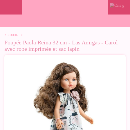
0
ACCUEIL
>
Poupée Paola Reina 32 cm - Las Amigas - Carol
avec robe imprimée et sac lapin