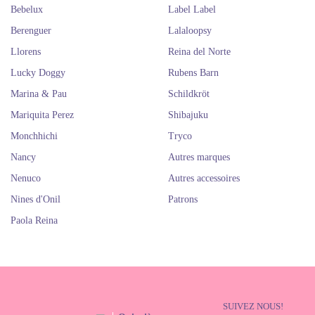
Bebelux
Label Label
Berenguer
Lalaloopsy
Llorens
Reina del Norte
Lucky Doggy
Rubens Barn
Marina & Pau
Schildkröt
Mariquita Perez
Shibajuku
Monchhichi
Tryco
Nancy
Autres marques
Nenuco
Autres accessoires
Nines d'Onil
Patrons
Paola Reina
SUIVEZ NOUS!