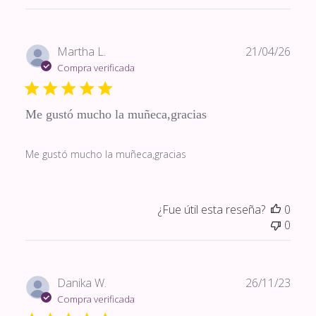
Fech
Martha L.
21/04/26
de
Compra verificada
publi
Me gustó mucho la muñeca,gracias
Me gustó mucho la muñeca,gracias
¿Fue útil esta reseña?
0
0
Fech
Danika W.
26/11/23
de
Compra verificada
publi