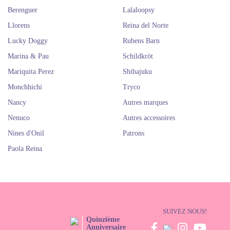
Berenguer
Lalaloopsy
Llorens
Reina del Norte
Lucky Doggy
Rubens Barn
Marina & Pau
Schildkröt
Mariquita Perez
Shibajuku
Monchhichi
Tryco
Nancy
Autres marques
Nenuco
Autres accessoires
Nines d'Onil
Patrons
Paola Reina
SUIVEZ NOUS!
Quinzième
Anniversaire