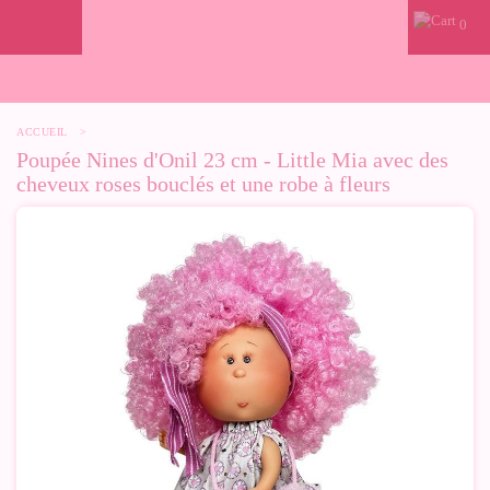
0
ACCUEIL
>
Poupée Nines d'Onil 23 cm - Little Mia avec des
cheveux roses bouclés et une robe à fleurs