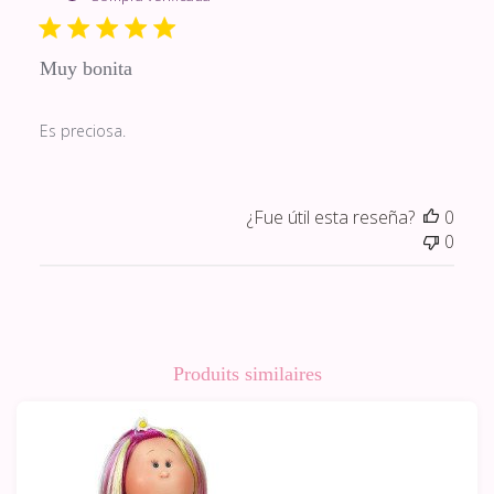
publi
Muy bonita
Es preciosa.
¿Fue útil esta reseña?
0
0
Produits similaires