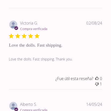
Fech
Victoria G.
02/08/24
de
Compra verificada
publi
Love the dolls. Fast shipping.
Love the dolls. Fast shipping. Thank you.
¿Fue útil esta reseña?
0
1
Fech
Alberto S.
14/05/24
de
Compra verificada