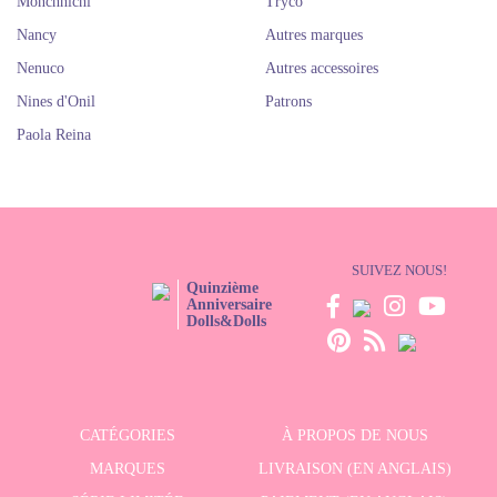
Monchhichi
Tryco
Nancy
Autres marques
Nenuco
Autres accessoires
Nines d'Onil
Patrons
Paola Reina
SUIVEZ NOUS!
Quinzième
Anniversaire
Dolls&Dolls
CATÉGORIES
À PROPOS DE NOUS
MARQUES
LIVRAISON (EN ANGLAIS)