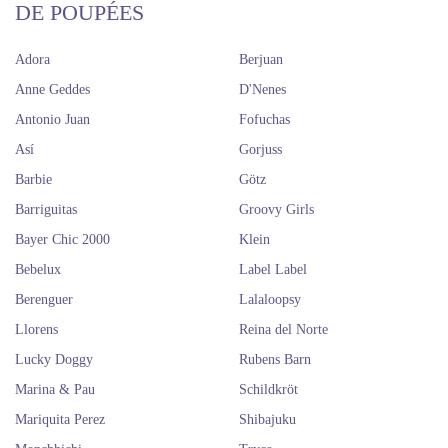
DE POUPÉES
Adora
Berjuan
Anne Geddes
D'Nenes
Antonio Juan
Fofuchas
Así
Gorjuss
Barbie
Götz
Barriguitas
Groovy Girls
Bayer Chic 2000
Klein
Bebelux
Label Label
Berenguer
Lalaloopsy
Llorens
Reina del Norte
Lucky Doggy
Rubens Barn
Marina & Pau
Schildkröt
Mariquita Perez
Shibajuku