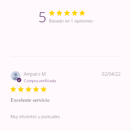
5
Basado en 1 opiniones
Fech
Amparo M.
02/04/22
de
Compra verificada
publi
Excelente servicio
Muy eficientes y puntuales