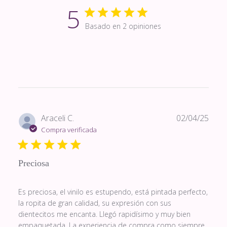
5
Basado en 2 opiniones
Fech
Araceli C.
02/04/25
de
Compra verificada
publi
Preciosa
Es preciosa, el vinilo es estupendo, está pintada perfecto,
la ropita de gran calidad, su expresión con sus
dientecitos me encanta. Llegó rapidísimo y muy bien
empaquetada. La experiencia de compra como siempre