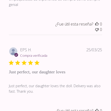
genial
¿Fue útil esta reseña?
0
0
Fech
EPS H.
25/03/25
de
Compra verificada
publi
Just perfect, our daughter loves
Just perfect, our daughter loves the doll. Delivery was also
fast. Thank you.
¿Fue útil esta reseña?
0