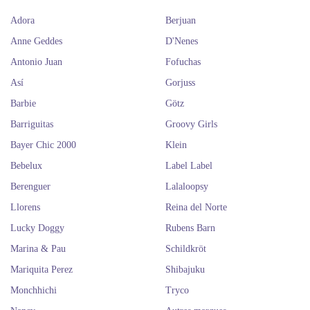
Adora
Berjuan
Anne Geddes
D'Nenes
Antonio Juan
Fofuchas
Así
Gorjuss
Barbie
Götz
Barriguitas
Groovy Girls
Bayer Chic 2000
Klein
Bebelux
Label Label
Berenguer
Lalaloopsy
Llorens
Reina del Norte
Lucky Doggy
Rubens Barn
Marina & Pau
Schildkröt
Mariquita Perez
Shibajuku
Monchhichi
Tryco