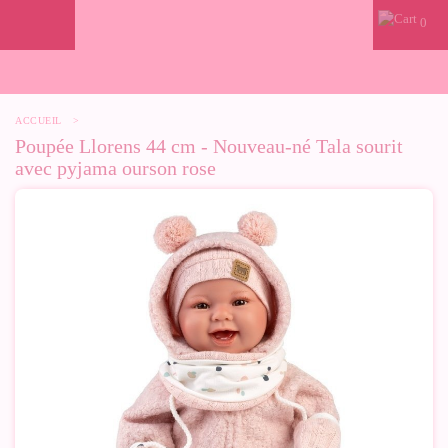
0
ACCUEIL
>
Poupée Llorens 44 cm - Nouveau-né Tala sourit
avec pyjama ourson rose