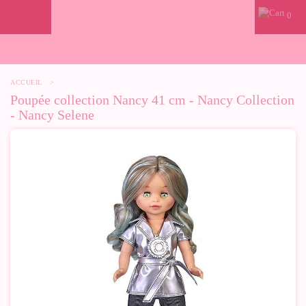
0
ACCUEIL
>
Poupée collection Nancy 41 cm - Nancy Collection
- Nancy Selene