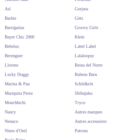
Así
Gorjuss
Barbie
Götz
Barriguitas
Groovy Girls
Bayer Chic 2000
Klein
Bebelux
Label Label
Berenguer
Lalaloopsy
Llorens
Reina del Norte
Lucky Doggy
Rubens Barn
Marina & Pau
Schildkröt
Mariquita Perez
Shibajuku
Monchhichi
Tryco
Nancy
Autres marques
Nenuco
Autres accessoires
Nines d'Onil
Patrons