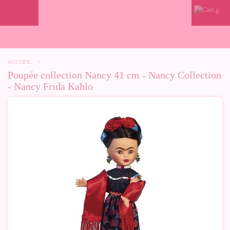
0
ACCUEIL
>
Poupée collection Nancy 41 cm - Nancy Collection
- Nancy Frida Kahlo