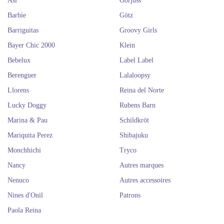
Así
Gorjuss
Barbie
Götz
Barriguitas
Groovy Girls
Bayer Chic 2000
Klein
Bebelux
Label Label
Berenguer
Lalaloopsy
Llorens
Reina del Norte
Lucky Doggy
Rubens Barn
Marina & Pau
Schildkröt
Mariquita Perez
Shibajuku
Monchhichi
Tryco
Nancy
Autres marques
Nenuco
Autres accessoires
Nines d'Onil
Patrons
Paola Reina