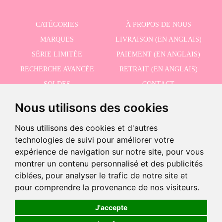
CATÉGORIES
À PROPOS DE NOUS
MARQUES
LIVRAISON (EN ANGLAIS)
SÉRIE LIMITÉE
PAIEMENT (EN ANGLAIS)
RECHERCHE AVANCÉE
RETRAIT (EN ANGLAIS)
SOLDES
CONTACT
Nous utilisons des cookies
RECEVEZ NOS DERNIÈRES ACTUALITÉS EN ANGLAIS
Nous utilisons des cookies et d'autres
technologies de suivi pour améliorer votre
expérience de navigation sur notre site, pour vous
montrer un contenu personnalisé et des publicités
J'accepte la politique de confidentialité
ciblées, pour analyser le trafic de notre site et
-
pour comprendre la provenance de nos visiteurs.
+
34,96 €
J'accepte
©2026 Dolls And Dolls. Tous les droits sont réservés.
Mention légale (en anglais)
.