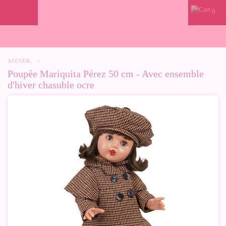
0
ACCUEIL
>
Poupée Mariquita Pérez 50 cm - Avec ensemble
d'hiver chasuble ocre