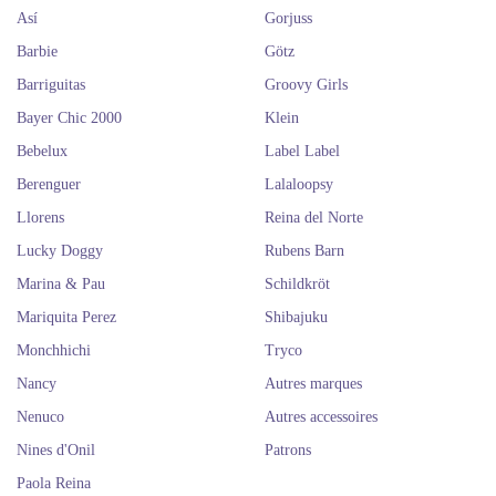
Así
Gorjuss
Barbie
Götz
Barriguitas
Groovy Girls
Bayer Chic 2000
Klein
Bebelux
Label Label
Berenguer
Lalaloopsy
Llorens
Reina del Norte
Lucky Doggy
Rubens Barn
Marina & Pau
Schildkröt
Mariquita Perez
Shibajuku
Monchhichi
Tryco
Nancy
Autres marques
Nenuco
Autres accessoires
Nines d'Onil
Patrons
Paola Reina