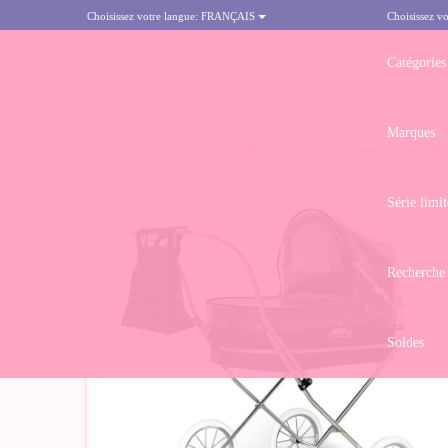
Choisissez votre langue:
FRANÇAIS
Choisissez vo
Catégories
Marques
ACCUEIL
>
HOUSSE DE PLUIE MARINE POUR LANDAU DE POUPÉE
Série limit
-50%
Recherche
Soldes