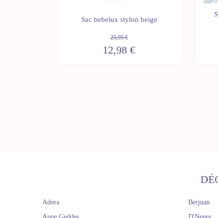
ge pour
S
 ronde
Sac bebelux stylon beige
25,95 €
12,98 €
DÉ
Adora
Berjuan
Anne Geddes
D'Nenes