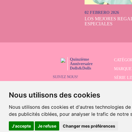
02 FEBRERO 2026
LOS MEJORES REGAL
ESPECIALES
Quinzième
CATÉGOR
Anniversaire
Dolls&Dolls
MARQUE
SUIVEZ NOUS!
SÉRIE L
RECHER
Nous utilisons des cookies
SOLDES
Nous utilisons des cookies et d'autres technologies de
des publicités ciblées, pour analyser le trafic de notre
©2026 Doll
J'accepte
Je refuse
Changer mes préférences