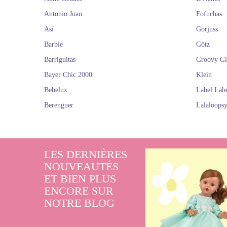
Antonio Juan
Fofuchas
Así
Gorjuss
Barbie
Götz
Barriguitas
Groovy Gi
Bayer Chic 2000
Klein
Bebelux
Label Lab
Berenguer
Lalaloops
LES DERNIÈRES
NOUVEAUTÉS
ET BIEN PLUS
ENCORE SUR
NOTRE BLOG