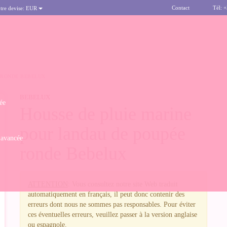
Contact
Tél: 
tre devise:
EUR
 RONDE BEBELUX
BEBELUX
ée
Housse de pluie marine
pour landau de poupée
 avancée
ronde Bebelux
ATTENTION
: Vous consultez notre site Web traduit
automatiquement en français, il peut donc contenir des
erreurs dont nous ne sommes pas responsables. Pour éviter
ces éventuelles erreurs, veuillez passer à la version anglaise
ou espagnole.