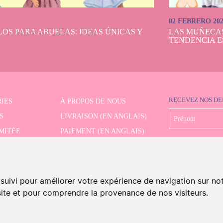
02 FEBRERO 20
OS PARA ABUELAS: IDEAS ÚNICAS Y
LAS MUÑECA
TENDENCIA E
RECEVEZ NOS DE
IES
À PROPOS DE NOUS
S
LIVRAISON (EN ANGLAIS)
IMITÉE
PAIEMENT (EN ANGLAIS)
CHE AVANCÉE
RETRAIT (EN ANGLAIS)
CONTACT
 suivi pour améliorer votre expérience de navigation sur no
 site et pour comprendre la provenance de nos visiteurs.
s And Dolls. Tous les droits sont réservés.
Mention légale (en anglais)
.
Politique de cookies (