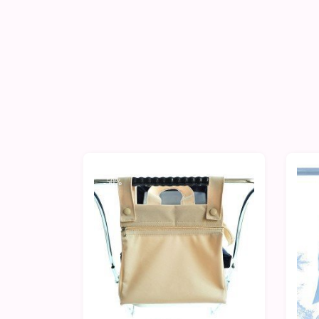
-50%
-5