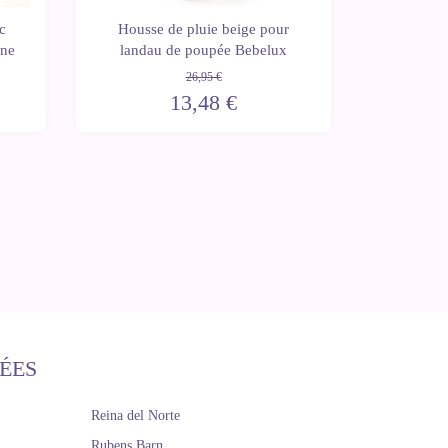
Housse
c
Housse de pluie beige pour
pouss
ine
landau de poupée Bebelux
26,95 €
13,48 €
ÉES
Reina del Norte
Rubens Barn