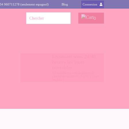
+34 960711278 (seulement espagnol)
Blog
Connexion
0
Livraison sous 24/48
heures les jours
ouvrables
* Expéditions vers la péninsule
(autres destinations
cliquez ici
- en
anglais-)