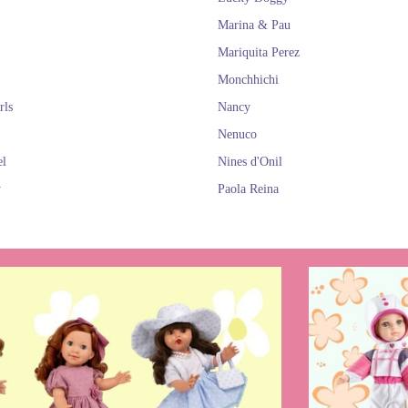
Marina & Pau
Mariquita Perez
Monchhichi
rls
Nancy
Nenuco
el
Nines d'Onil
y
Paola Reina