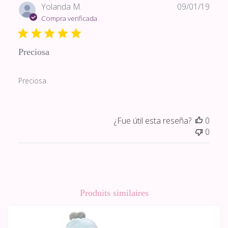
Fech
Yolanda M.
09/01/19
de
Compra verificada
publi
Preciosa
Preciosa
¿Fue útil esta reseña?
0
0
Produits similaires