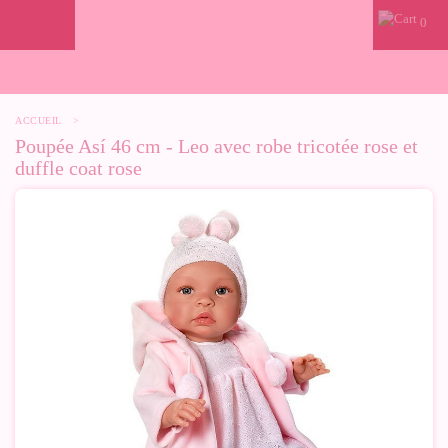
0
ACCUEIL
>
Poupée Así 46 cm - Leo avec robe tricotée rose et
duffle coat rose