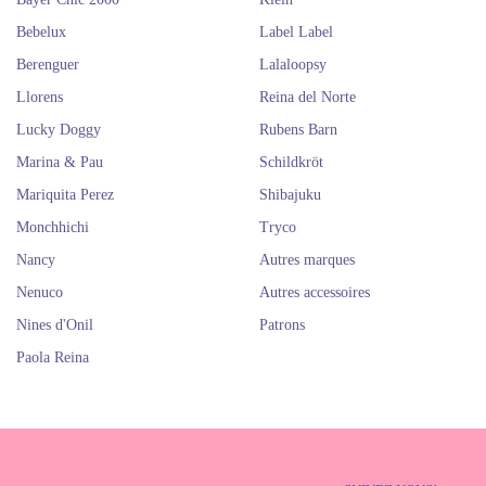
Bebelux
Label Label
Berenguer
Lalaloopsy
Llorens
Reina del Norte
Lucky Doggy
Rubens Barn
Marina & Pau
Schildkröt
Mariquita Perez
Shibajuku
Monchhichi
Tryco
Nancy
Autres marques
Nenuco
Autres accessoires
Nines d'Onil
Patrons
Paola Reina