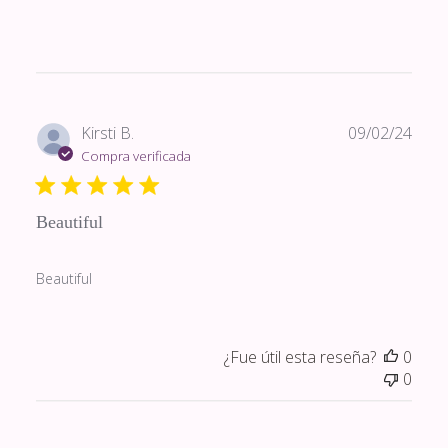
Fech
Kirsti B.
09/02/24
de
Compra verificada
publi
Beautiful
Beautiful
¿Fue útil esta reseña?
0
0