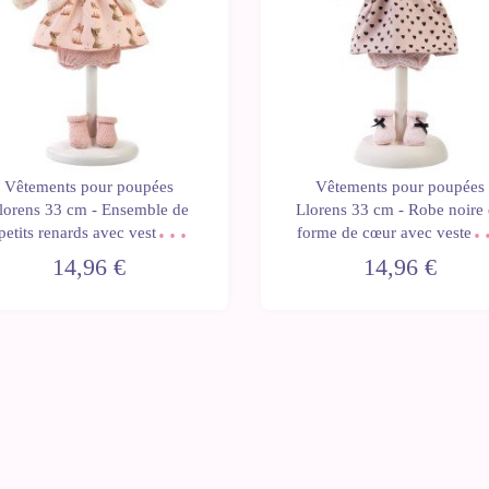
Vêtements pour poupées
Vêtements pour poupées
lorens 33 cm - Ensemble de
Llorens 33 cm - Robe noire
petits renards avec veste et
forme de cœur avec veste r
chaussettes
et chaussettes roses avec u
14,96 €
14,96 €
nœud noir