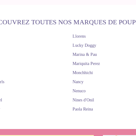
COUVREZ TOUTES NOS MARQUES DE POUP
Llorens
Lucky Doggy
Marina & Pau
Mariquita Perez
Monchhichi
rls
Nancy
Nenuco
el
Nines d'Onil
y
Paola Reina