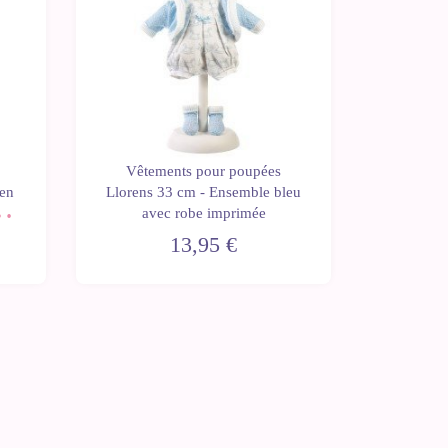
Vêtements pour poupées
Vêtem
 en
Llorens 33 cm - Ensemble bleu
Llorens 
ose
avec robe imprimée
ave
n
13,95 €