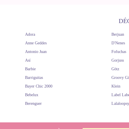
DÉ
Adora
Berjuan
Anne Geddes
D'Nenes
Antonio Juan
Fofuchas
Así
Gorjuss
Barbie
Götz
Barriguitas
Groovy Gi
Bayer Chic 2000
Klein
Bebelux
Label Lab
Berenguer
Lalaloops