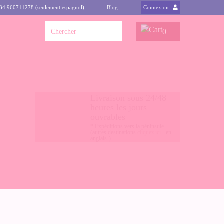
+34 960711278 (seulement espagnol)
Blog
Connexion
0
Livraison sous 24/48
heures les jours
ouvrables
* Expéditions vers la péninsule
(autres destinations
cliquez ici
- en
anglais-)