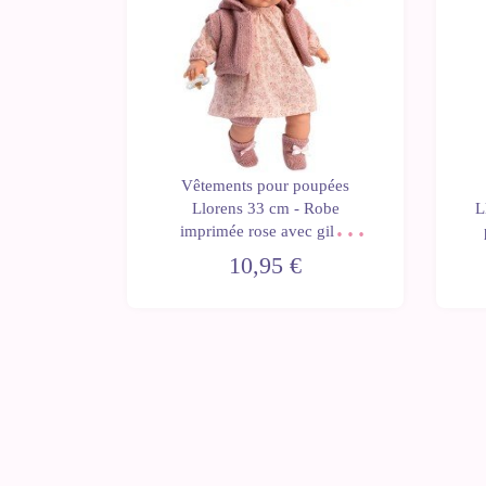
oupées
Vêtements pour poupées
be rose
Llorens 33 cm - Robe
L
veste en
imprimée rose avec gilet,
chaussons et pompons
10,95 €