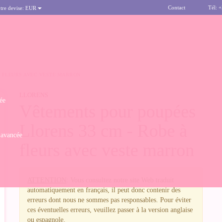
Contact
Tél: 
tre devise:
EUR
À FLEURS AVEC VESTE MARRON
LLORENS
ée
Vêtements pour poupées
Llorens 33 cm - Robe à
 avancée
fleurs avec veste marron
ATTENTION
: Vous consultez notre site Web traduit
automatiquement en français, il peut donc contenir des
erreurs dont nous ne sommes pas responsables. Pour éviter
ces éventuelles erreurs, veuillez passer à la version anglaise
ou espagnole.