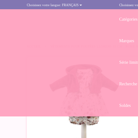
Choisissez votre langue:
FRANÇAIS
Choisissez vo
Catégories
Marques
ACCUEIL
>
VÊTEMENTS POUR POUPÉES LLORENS 33 CM - ROBE 
Série limit
Recherche
Soldes