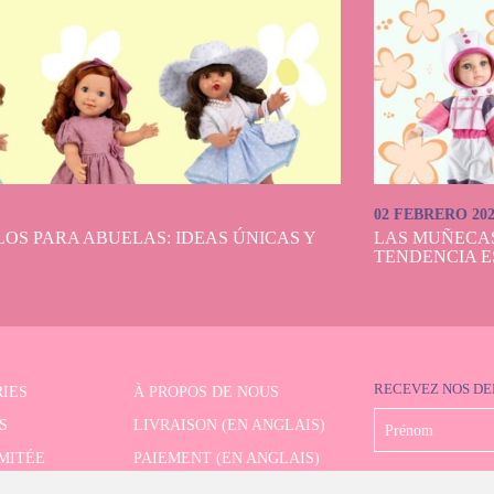
02 FEBRERO 20
OS PARA ABUELAS: IDEAS ÚNICAS Y
LAS MUÑECA
TENDENCIA E
RECEVEZ NOS DE
IES
À PROPOS DE NOUS
S
LIVRAISON (EN ANGLAIS)
IMITÉE
PAIEMENT (EN ANGLAIS)
CHE AVANCÉE
RETRAIT (EN ANGLAIS)