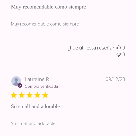
Muy recomendable como siempre
Muy recomendable como siempre
¿Fue útil esta reseña?
0
0
Fech
Laureline R.
09/12/23
de
Compra verificada
publi
So small and adorable
So small and adorable