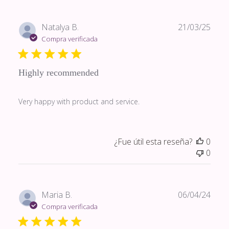
Fech
Natalya B.
21/03/25
de
Compra verificada
publi
Highly recommended
Very happy with product and service.
¿Fue útil esta reseña?
0
0
Fech
Maria B.
06/04/24
de
Compra verificada
publi