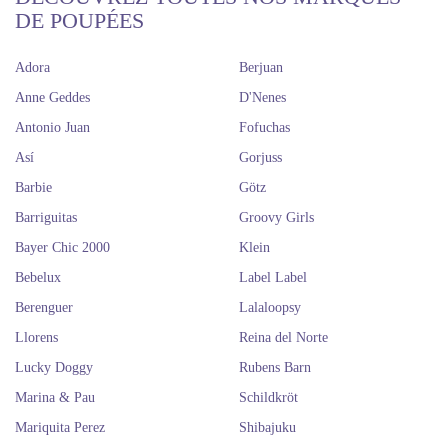
DE POUPÉES
Adora
Berjuan
Anne Geddes
D'Nenes
Antonio Juan
Fofuchas
Así
Gorjuss
Barbie
Götz
Barriguitas
Groovy Girls
Bayer Chic 2000
Klein
Bebelux
Label Label
Berenguer
Lalaloopsy
Llorens
Reina del Norte
Lucky Doggy
Rubens Barn
Marina & Pau
Schildkröt
Mariquita Perez
Shibajuku