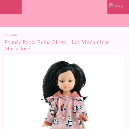
0
ACCUEIL
>
Poupée Paola Reina 21 cm - Las Miniamigas -
María José