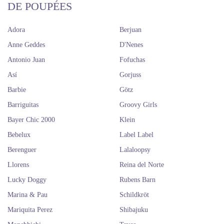
DE POUPÉES
Adora
Berjuan
Anne Geddes
D'Nenes
Antonio Juan
Fofuchas
Así
Gorjuss
Barbie
Götz
Barriguitas
Groovy Girls
Bayer Chic 2000
Klein
Bebelux
Label Label
Berenguer
Lalaloopsy
Llorens
Reina del Norte
Lucky Doggy
Rubens Barn
Marina & Pau
Schildkröt
Mariquita Perez
Shibajuku