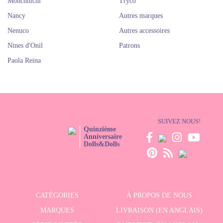
Monchhichi
Tryco
Nancy
Autres marques
Nenuco
Autres accessoires
Nines d'Onil
Patrons
Paola Reina
SUIVEZ NOUS!
Quinzième
Anniversaire
Dolls&Dolls
CATÉGORIES
À PROPOS DE NOUS
MARQUES
LIVRAISON (EN ANGLAIS)