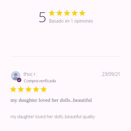
5
Basado en 1 opiniones
Fech
thuc r.
23/09/21
de
Compra verificada
publi
my daughter loved her dolls..beautiful
my daughter loved her dolls..beautiful quality