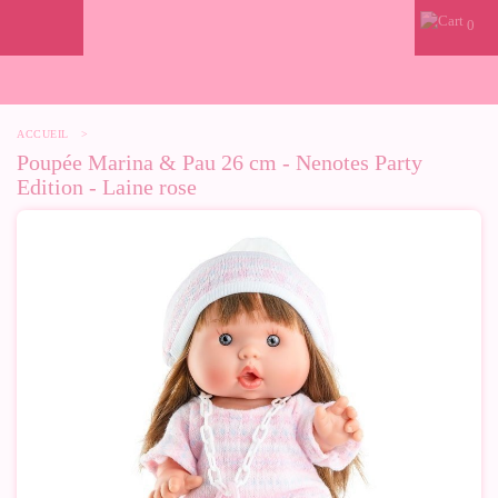
0
ACCUEIL
>
Poupée Marina & Pau 26 cm - Nenotes Party
Edition - Laine rose