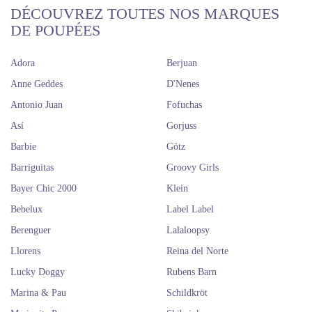
DÉCOUVREZ TOUTES NOS MARQUES
DE POUPÉES
Adora
Berjuan
Anne Geddes
D'Nenes
Antonio Juan
Fofuchas
Así
Gorjuss
Barbie
Götz
Barriguitas
Groovy Girls
Bayer Chic 2000
Klein
Bebelux
Label Label
Berenguer
Lalaloopsy
Llorens
Reina del Norte
Lucky Doggy
Rubens Barn
Marina & Pau
Schildkröt