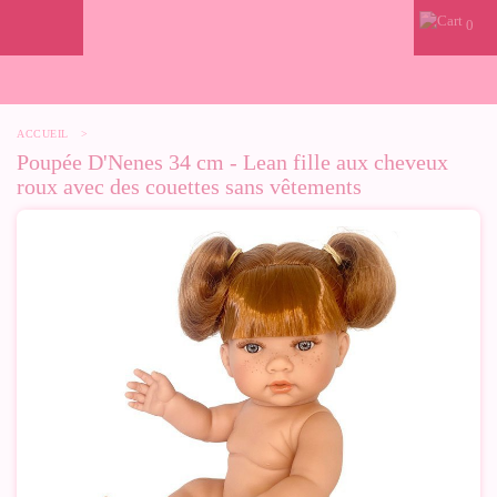
0
ACCUEIL
>
Poupée D'Nenes 34 cm - Lean fille aux cheveux
roux avec des couettes sans vêtements