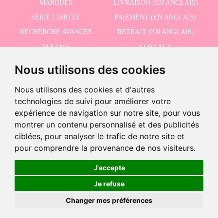
MARQUES
LIVRAISON (EN ANGLAIS)
SÉRIE LIMITÉE
PAIEMENT (EN ANGLAIS)
RECHERCHE AVANCÉE
RETRAIT (EN ANGLAIS)
SOLDES
CONTACT
Nous utilisons des cookies
RECEVEZ NOS DERNIÈRES ACTUALITÉS EN ANGLAIS
Nous utilisons des cookies et d'autres
technologies de suivi pour améliorer votre
expérience de navigation sur notre site, pour vous
montrer un contenu personnalisé et des publicités
J'accepte la politique de confidentialité
ciblées, pour analyser le trafic de notre site et
pour comprendre la provenance de nos visiteurs.
Produit retiré de la vente
Ce produit a été abandonné, mais vous pouvez voir des produits
J'accepte
similaires en utilisant le bouton suivant
©2026 Dolls And Dolls. Tous les droits sont réservés.
Mention légale (en anglais)
.
Je refuse
Politique de cookies (en anglais)
Voir des produits similaires
Changer mes préférences