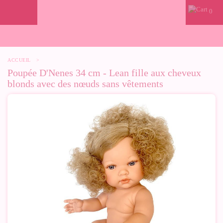
0
ACCUEIL
>
Poupée D'Nenes 34 cm - Lean fille aux cheveux
blonds avec des nœuds sans vêtements