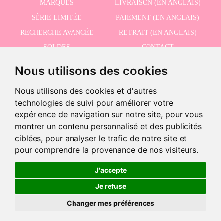
MARQUES
LIVRAISON (EN ANGLAIS)
SÉRIE LIMITÉE
PAIEMENT (EN ANGLAIS)
RECHERCHE AVANCÉE
RETRAIT (EN ANGLAIS)
SOLDES
CONTACT
Nous utilisons des cookies
RECEVEZ NOS DERNIÈRES ACTUALITÉS EN ANGLAIS
Nous utilisons des cookies et d'autres
technologies de suivi pour améliorer votre
expérience de navigation sur notre site, pour vous
montrer un contenu personnalisé et des publicités
J'accepte la politique de confidentialité
ciblées, pour analyser le trafic de notre site et
pour comprendre la provenance de nos visiteurs.
Produit retiré de la vente
Ce produit a été abandonné, mais vous pouvez voir des produits
J'accepte
similaires en utilisant le bouton suivant
©2026 Dolls And Dolls. Tous les droits sont réservés.
Mention légale (en anglais)
.
Je refuse
Politique de cookies (en anglais)
Voir des produits similaires
Changer mes préférences