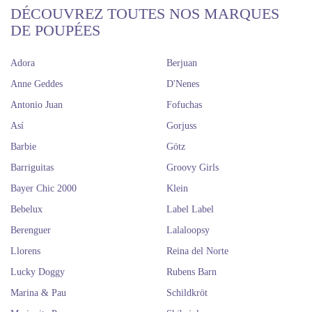
DÉCOUVREZ TOUTES NOS MARQUES
DE POUPÉES
Adora
Berjuan
Anne Geddes
D'Nenes
Antonio Juan
Fofuchas
Así
Gorjuss
Barbie
Götz
Barriguitas
Groovy Girls
Bayer Chic 2000
Klein
Bebelux
Label Label
Berenguer
Lalaloopsy
Llorens
Reina del Norte
Lucky Doggy
Rubens Barn
Marina & Pau
Schildkröt