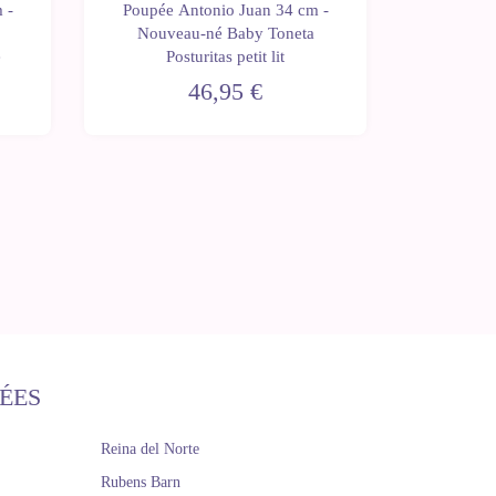
 -
Poupée Antonio Juan 34 cm -
Poupée 
Nouveau-né Baby Toneta
Nouve
e
Posturitas petit lit
Pos
46,95 €
ÉES
Reina del Norte
Rubens Barn