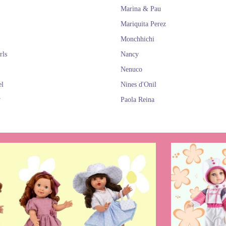
Marina & Pau
Mariquita Perez
Monchhichi
rls
Nancy
Nenuco
el
Nines d'Onil
y
Paola Reina