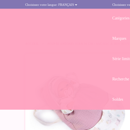
Choisissez votre langue:
FRANÇAIS
Choisissez vo
Catégories
Marques
ACCUEIL
>
POUPÉE ANTONIO JUAN 34 CM - SAC-SAC À DOS NOU
Série limit
Recherche
Soldes