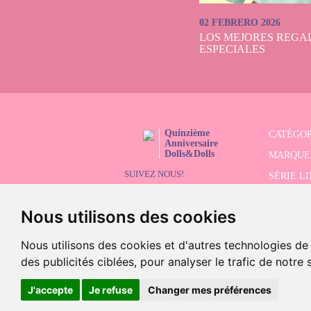
02 FEBRERO 2026
LOS MEJORES REGAL
ESPECIALES
Quinzième
CATÉGOR
Anniversaire
Dolls&Dolls
MARQUE
SUIVEZ NOUS!
SÉRIE L
RECHER
Nous utilisons des cookies
SOLDES
Nous utilisons des cookies et d'autres technologies de
des publicités ciblées, pour analyser le trafic de notre
©2026 Doll
J'accepte
Je refuse
Changer mes préférences