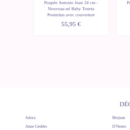
 34 cm -
Poupée Antonio Juan 34 cm -
P
Toneta
Nouveau-né Baby Toneta
vette
Posturitas avec couverture
55,95 €
DÉ
Adora
Berjuan
Anne Geddes
D'Nenes