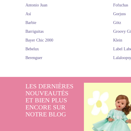
Antonio Juan
Fofuchas
Así
Gorjuss
Barbie
Götz
Barriguitas
Groovy Gi
Bayer Chic 2000
Klein
Bebelux
Label Lab
Berenguer
Lalaloops
LES DERNIÈRES
NOUVEAUTÉS
ET BIEN PLUS
ENCORE SUR
NOTRE BLOG