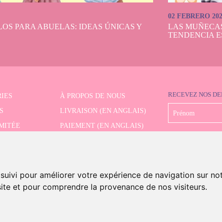
02 FEBRERO 20
OS PARA ABUELAS: IDEAS ÚNICAS Y
LAS MUÑECA
TENDENCIA E
RECEVEZ NOS DE
IES
À PROPOS DE NOUS
S
LIVRAISON (EN ANGLAIS)
IMITÉE
PAIEMENT (EN ANGLAIS)
CHE AVANCÉE
RETRAIT (EN ANGLAIS)
CONTACT
 suivi pour améliorer votre expérience de navigation sur no
 site et pour comprendre la provenance de nos visiteurs.
s And Dolls. Tous les droits sont réservés.
Mention légale (en anglais)
.
Politique de cookies (