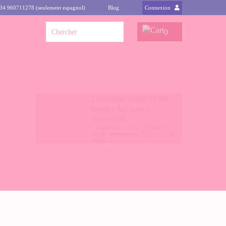
+34 960711278 (seulement espagnol)
Blog
Connexion
0
Livraison sous 24/48
heures les jours
ouvrables
* Expéditions vers la péninsule
(autres destinations
cliquez ici
- en
anglais-)