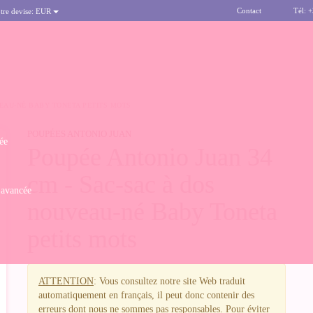
Contact
Tél: 
tre devise:
EUR
VEAU-NÉ BABY TONETA PETITS MOTS
POUPÉES ANTONIO JUAN
ée
Poupée Antonio Juan 34
cm - Sac-sac à dos
 avancée
nouveau-né Baby Toneta
petits mots
ATTENTION
: Vous consultez notre site Web traduit
automatiquement en français, il peut donc contenir des
erreurs dont nous ne sommes pas responsables. Pour éviter