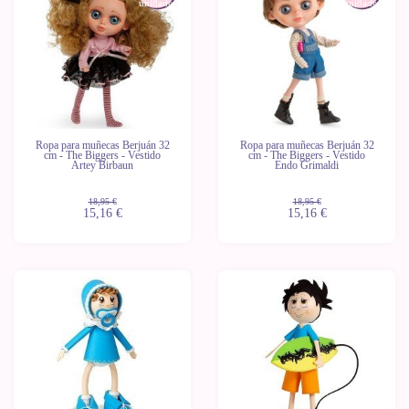
unidades
unidades
Ropa para muñecas Berjuán 32
Ropa para muñecas Berjuán 32
cm - The Biggers - Vestido
cm - The Biggers - Vestido
Artey Birbaun
Endo Grimaldi
18,95 €
18,95 €
15,16 €
15,16 €
-20%
-20%
Últimas
Últimas
unidades
unidades