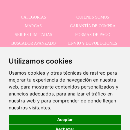
CATEGORÍAS
QUIÉNES SOMOS
MARCAS
GARANTÍA DE COMPRA
SERIES LIMITADAS
FORMAS DE PAGO
BUSCADOR AVANZADO
ENVÍO Y DEVOLUCIONES
OFERTAS
CONTACTO
Utilizamos cookies
Usamos cookies y otras técnicas de rastreo para
RECIBE NUESTRAS ÚLTIMAS NOVEDADES
mejorar tu experiencia de navegación en nuestra
web, para mostrarte contenidos personalizados y
anuncios adecuados, para analizar el tráfico en
nuestra web y para comprender de donde llegan
Acepto la política de privacidad
nuestros visitantes.
Aceptar
Rechazar