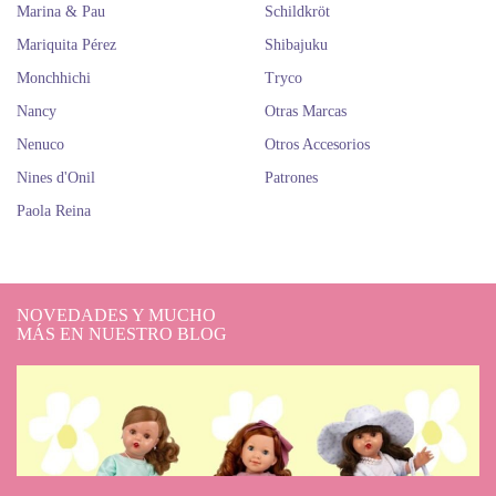
Marina & Pau
Schildkröt
Mariquita Pérez
Shibajuku
Monchhichi
Tryco
Nancy
Otras Marcas
Nenuco
Otros Accesorios
Nines d'Onil
Patrones
Paola Reina
NOVEDADES Y MUCHO
MÁS EN NUESTRO BLOG