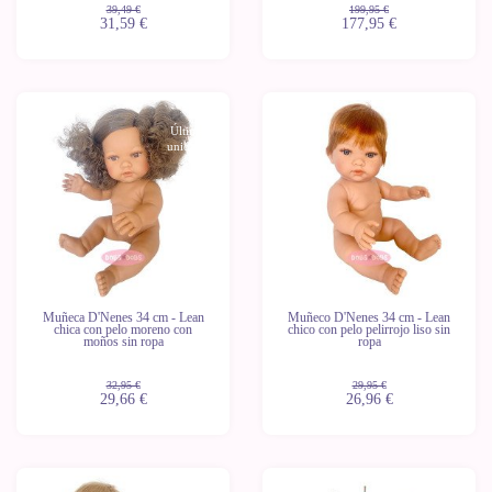
39,49 €
199,95 €
31,59 €
177,95 €
-10%
-10%
Últimas
Últimas
unidades
unidades
Muñeca D'Nenes 34 cm - Lean
Muñeco D'Nenes 34 cm - Lean
chica con pelo moreno con
chico con pelo pelirrojo liso sin
moños sin ropa
ropa
32,95 €
29,95 €
29,66 €
26,96 €