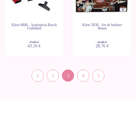
Klein 6808 - Aspiradora Bosch
Klein 5838 - Set de barbero
Unlimited
Braun
47,95 €
31,96 €
43,16 €
28,76 €
1
2
3
4
5