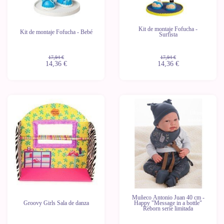
Kit de montaje Fofucha -
Kit de montaje Fofucha - Bebé
Surfista
17,94 €
17,94 €
14,36 €
14,36 €
-20%
-11%
Últimas
Últimas
unidades
unidades
Muñeco Antonio Juan 40 cm -
Groovy Girls Sala de danza
Happy "Message in a bottle"
Reborn serie limitada