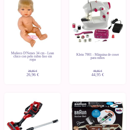
-10%
-10%
Últimas
unidades
Muñeco D'Nenes 34 cm - Lean
Klein 7901 - Máquina de coser
chico con pelo rubio liso sin
para niños
ropa
29,95 €
49,95 €
26,96 €
44,95 €
-10%
-10%