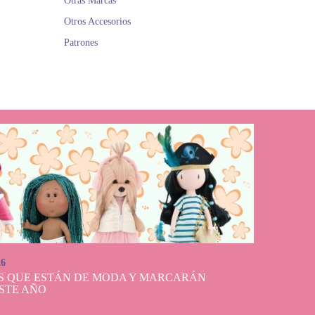
Otras Marcas
Otros Accesorios
Patrones
26
S QUE ESTÁN DE MODA Y MARCARÁN
STE AÑO