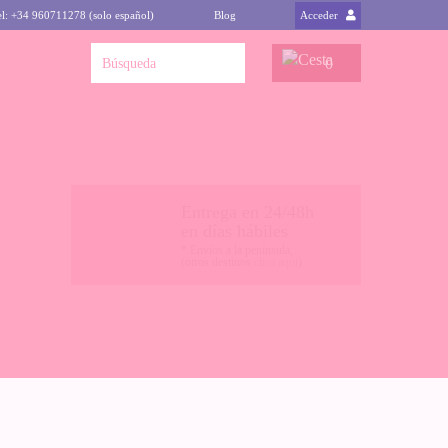
el: +34 960711278 (solo español)
Blog
Acceder
0
Entrega en 24/48h
en días hábiles
* Envíos a la península,
(otros destinos
clica aquí
)