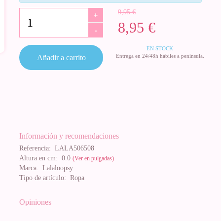
9,95 €
+
8,95 €
-
EN STOCK
Entrega en 24/48h hábiles a península.
Añadir a carrito
Información y recomendaciones
Referencia:
LALA506508
Altura en cm:
0.0
(Ver en pulgadas)
Marca:
Lalaloopsy
Tipo de artículo:
Ropa
Opiniones