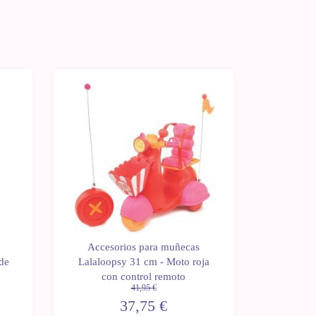
-10%
-10%
Accesorios para muñecas
Acces
de
Lalaloopsy 31 cm - Moto roja
Lalal
con control remoto
41,95 €
37,75 €