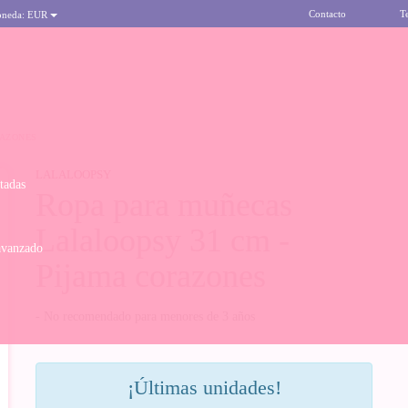
Contacto
T
oneda:
EUR
RAZONES
LALALOOPSY
itadas
Ropa para muñecas
Lalaloopsy 31 cm -
avanzado
Pijama corazones
- No recomendado para menores de 3 años
¡Últimas unidades!