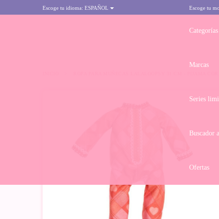
Escoge tu idioma:
ESPAÑOL
Escoge tu m
Categorías
Marcas
INICIO
>
ROPA PARA MUÑECAS LALALOOPSY 31 CM - PIJAMA CO
Series lim
-10%
Buscador 
Ofertas