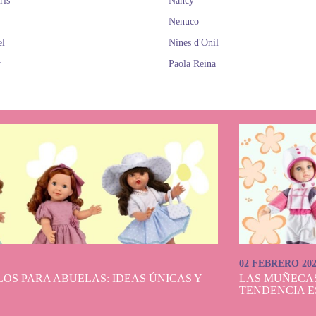
rls
Nancy
Nenuco
el
Nines d'Onil
y
Paola Reina
02 FEBRERO 20
OS PARA ABUELAS: IDEAS ÚNICAS Y
LAS MUÑECA
TENDENCIA E