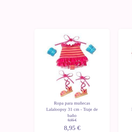
-10%
-1
cas
Ropa para muñecas
et Pijama
Lalaloopsy 31 cm - Traje de
baño
9,95 €
8,95 €