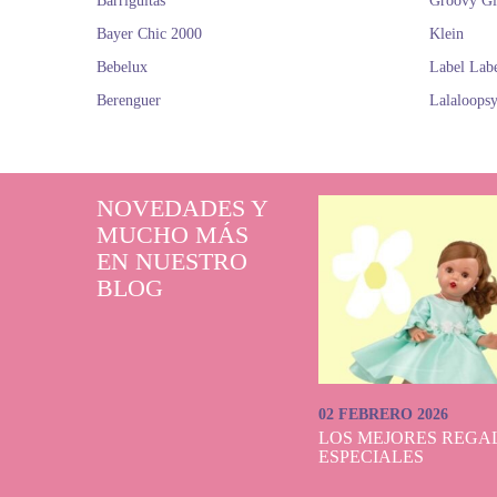
Barriguitas
Groovy Gi
Bayer Chic 2000
Klein
Bebelux
Label Lab
Berenguer
Lalaloops
NOVEDADES Y
MUCHO MÁS
EN NUESTRO
BLOG
02 FEBRERO 2026
LOS MEJORES REGAL
ESPECIALES