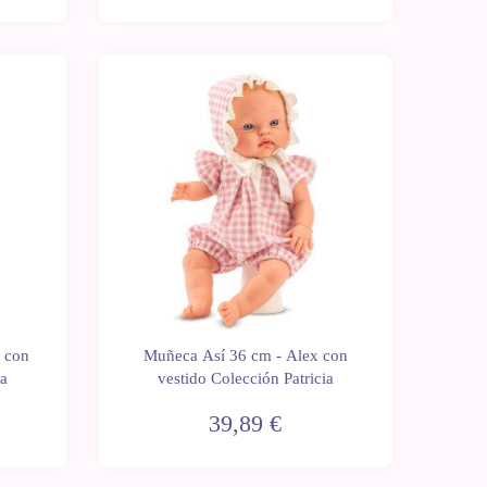
Novedad
 con
Muñeca Así 36 cm - Alex con
ia
vestido Colección Patricia
39,89 €