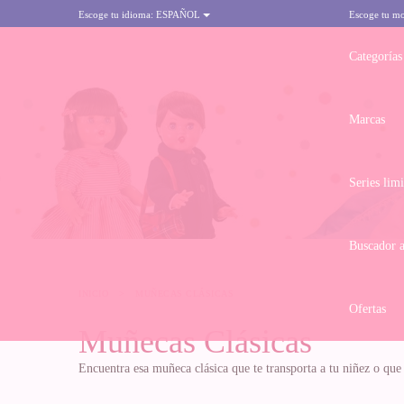
Escoge tu idioma:
ESPAÑOL
Escoge tu m
Categorías
Marcas
Series lim
Buscador 
INICIO
>
MUÑECAS CLÁSICAS
Ofertas
Muñecas Clásicas
Encuentra esa muñeca clásica que te transporta a tu niñez o que t