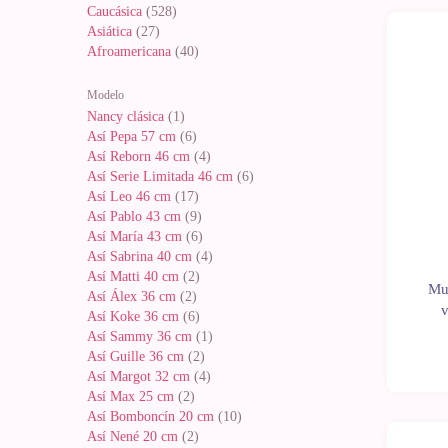
Caucásica
(528)
Asiática
(27)
Afroamericana
(40)
Noveda
Modelo
Nancy clásica
(1)
Así Pepa 57 cm
(6)
Así Reborn 46 cm
(4)
Así Serie Limitada 46 cm
(6)
Así Leo 46 cm
(17)
Así Pablo 43 cm
(9)
Así María 43 cm
(6)
Así Sabrina 40 cm
(4)
Así Matti 40 cm
(2)
Mu
Así Álex 36 cm
(2)
v
Así Koke 36 cm
(6)
Así Sammy 36 cm
(1)
Así Guille 36 cm
(2)
Así Margot 32 cm
(4)
Así Max 25 cm
(2)
Así Bomboncín 20 cm
(10)
Así Nené 20 cm
(2)