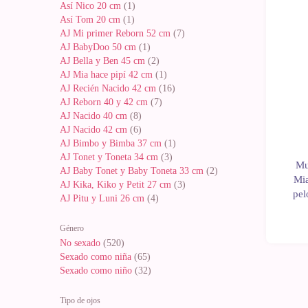
Así Nico 20 cm
(1)
Noveda
Así Tom 20 cm
(1)
AJ Mi primer Reborn 52 cm
(7)
AJ BabyDoo 50 cm
(1)
AJ Bella y Ben 45 cm
(2)
AJ Mia hace pipí 42 cm
(1)
AJ Recién Nacido 42 cm
(16)
AJ Reborn 40 y 42 cm
(7)
AJ Nacido 40 cm
(8)
AJ Nacido 42 cm
(6)
AJ Bimbo y Bimba 37 cm
(1)
AJ Tonet y Toneta 34 cm
(3)
Mu
AJ Baby Tonet y Baby Toneta 33 cm
(2)
Mi
AJ Kika, Kiko y Petit 27 cm
(3)
pel
AJ Pitu y Luni 26 cm
(4)
Género
No sexado
(520)
Sexado como niña
(65)
Sexado como niño
(32)
Tipo de ojos