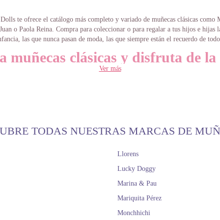
Dolls te ofrece el catálogo más completo y variado de muñecas clásicas como 
uan o Paola Reina. Compra para coleccionar o para regalar a tus hijos e hijas 
nfancia, las que nunca pasan de moda, las que siempre están el recuerdo de todo
muñecas clásicas y disfruta de la
Ver más
de toda la vida
 en un mundo lleno de nuevos cambios, hay cosas que no pasan de moda. Tal es
 hay de todos tipos, algunas de aspecto más juvenil o adulto, como las muñecas
Aquellas que teníamos nosotras o nuestras hermanas, incluso nuestra madre, y 
traen gratos recuerdos.
UBRE TODAS NUESTRAS MARCAS DE MU
es que estas muñecas clásicas siguen estando al alcance de todos gracias a Doll
uñeca clásica de nuestra web tienes una descripción detallada, desde los materi
Llorens
, la expresión de la cara, la ropa que lleva o si contiene piezas pequeñas. Tene
Lucky Doggy
y modelos en muñecas clásicas, ya sea caucásico o africano, de pelo rubio o more
 muñecas clásicas Nancy de colec
Marina & Pau
Mariquita Pérez
eraciones, los peques han disfrutado enormemente con esta muñeca clásica co
Monchhichi