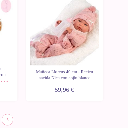
m -
Muñeca Llorens 40 cm - Recién
con
nacida Nica con cojín blanco
 Sin
59,96 €
5