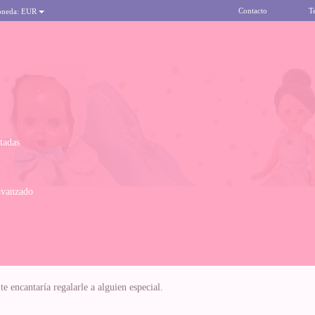
Contacto
T
oneda:
EUR
itadas
avanzado
e encantaría regalarle a alguien especial.