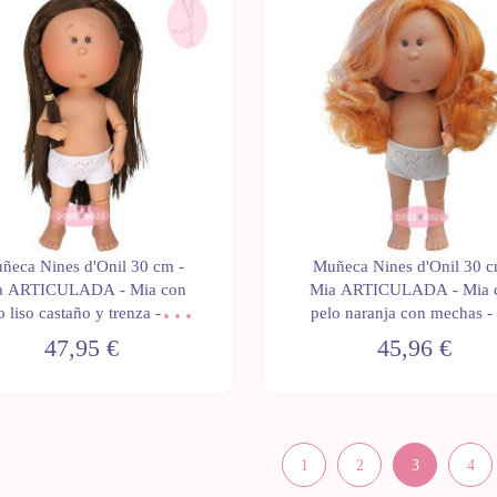
d
Novedad
ñeca Nines d'Onil 30 cm -
Muñeca Nines d'Onil 30 c
a ARTICULADA - Mia con
Mia ARTICULADA - Mia 
o liso castaño y trenza - Sin
pelo naranja con mechas -
ropa
ropa
47,95 €
45,96 €
1
2
3
4