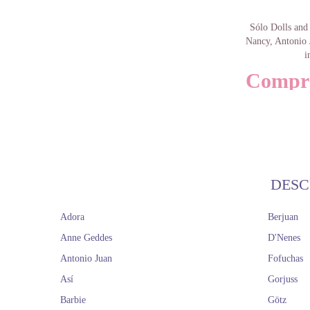
Sólo Dolls and 
Nancy, Antonio J
i
Compra 
Aunque vivimos
muñecas, que las
que crecimos. 
DESC
La buena noticia 
ficha de cada m
Adora
Berjuan
está fabricada
Anne Geddes
D'Nenes
etnias 
Antonio Juan
Comprar
Fofuchas
Así
Gorjuss
Desde hace gen
Barbie
Götz