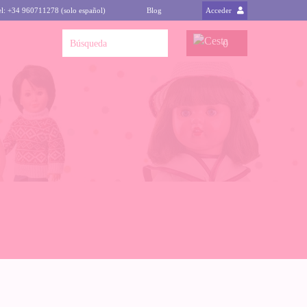
el: +34 960711278 (solo español)
Blog
Acceder
0