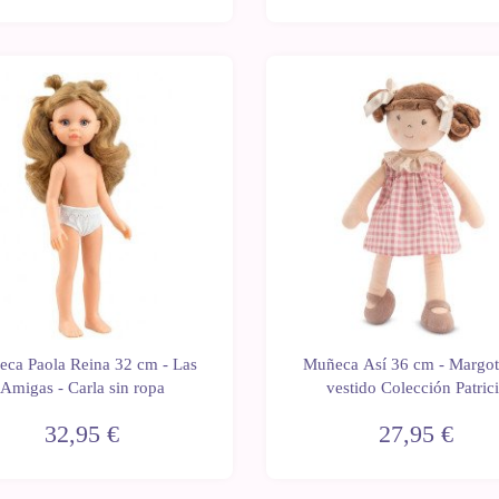
Últimas
d
Novedad
unidades
ca Paola Reina 32 cm - Las
Muñeca Así 36 cm - Margot
Amigas - Carla sin ropa
vestido Colección Patric
32,95 €
27,95 €