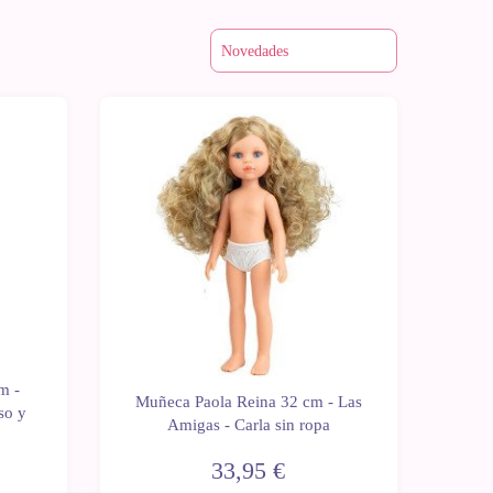
Últimas
Novedad
unidades
m -
Muñeca Paola Reina 32 cm - Las
so y
Amigas - Carla sin ropa
33,95 €