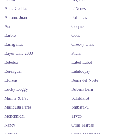
Anne Geddes
D'Nenes
Antonio Juan
Fofuchas
Así
Gorjuss
Barbie
Götz
Barriguitas
Groovy Girls
Bayer Chic 2000
Klein
Bebelux
Label Label
Berenguer
Lalaloopsy
Llorens
Reina del Norte
Lucky Doggy
Rubens Barn
Marina & Pau
Schildkröt
Mariquita Pérez
Shibajuku
Monchhichi
Tryco
Nancy
Otras Marcas