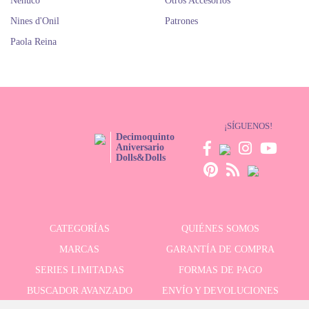
Nenuco
Otros Accesorios
Nines d'Onil
Patrones
Paola Reina
¡SÍGUENOS!
Decimoquinto
Aniversario
Dolls&Dolls
CATEGORÍAS
QUIÉNES SOMOS
MARCAS
GARANTÍA DE COMPRA
SERIES LIMITADAS
FORMAS DE PAGO
BUSCADOR AVANZADO
ENVÍO Y DEVOLUCIONES