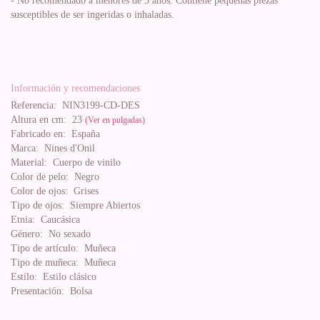
- No recomendado a menores de 3 años. Contiene pequeñas piezas
susceptibles de ser ingeridas o inhaladas.
Información y recomendaciones
Referencia:
NIN3199-CD-DES
Altura en cm:
23
(Ver en pulgadas)
Fabricado en:
España
Marca:
Nines d'Onil
Material:
Cuerpo de vinilo
Color de pelo:
Negro
Color de ojos:
Grises
Tipo de ojos:
Siempre Abiertos
Etnia:
Caucásica
Género:
No sexado
Tipo de artículo:
Muñeca
Tipo de muñeca:
Muñeca
Estilo:
Estilo clásico
Presentación:
Bolsa