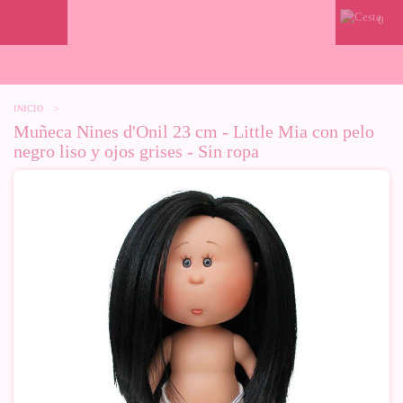
0
INICIO
>
Muñeca Nines d'Onil 23 cm - Little Mia con pelo
negro liso y ojos grises - Sin ropa