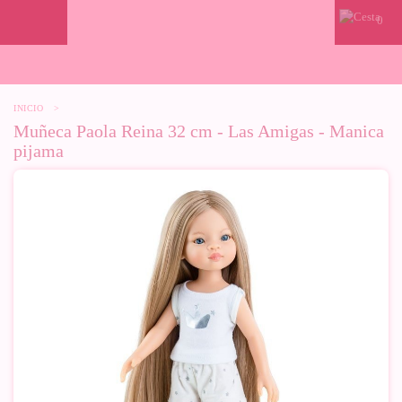
0
INICIO
>
Muñeca Paola Reina 32 cm - Las Amigas - Manica
pijama