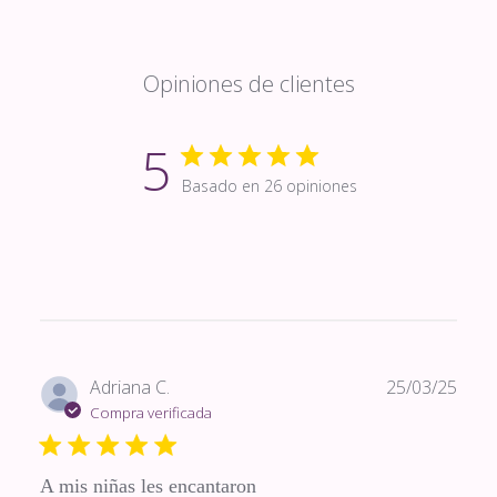
Opiniones de clientes
5
Basado en 26 opiniones
Fech
Adriana C.
25/03/25
de
Compra verificada
publi
A mis niñas les encantaron