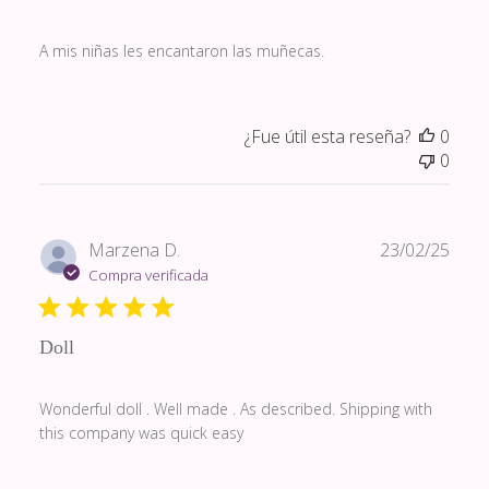
A mis niñas les encantaron las muñecas.
¿Fue útil esta reseña?
0
0
Fech
Marzena D.
23/02/25
de
Compra verificada
publi
Doll
Wonderful doll . Well made . As described. Shipping with
this company was quick easy