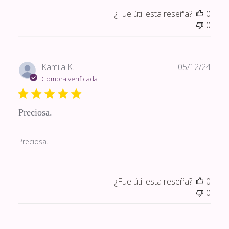
¿Fue útil esta reseña?
0
0
Fech
Kamila K.
05/12/24
de
Compra verificada
publi
Preciosa.
Preciosa.
¿Fue útil esta reseña?
0
0