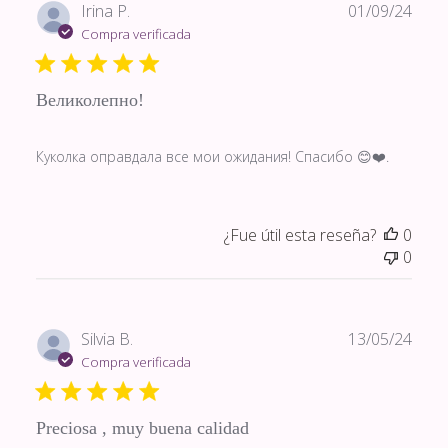
Fech
Irina P.
01/09/24
de
Compra verificada
publi
Великолепно!
Куколка оправдала все мои ожидания! Спасибо 😊❤️.
¿Fue útil esta reseña?
0
0
Fech
Silvia B.
13/05/24
de
Compra verificada
publi
Preciosa , muy buena calidad