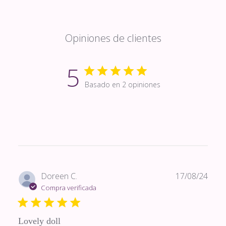
Opiniones de clientes
5
Basado en 2 opiniones
Fech
Doreen C.
17/08/24
de
Compra verificada
publi
Lovely doll