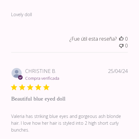
Lovely doll
¿Fue útil esta reseña?
0
0
Fech
CHRISTINE B.
25/04/24
de
Compra verificada
publi
Beautiful blue eyed doll
Valeria has striking blue eyes and gorgeous ash blonde
hair. I love how her hair is styled into 2 high short curly
bunches.