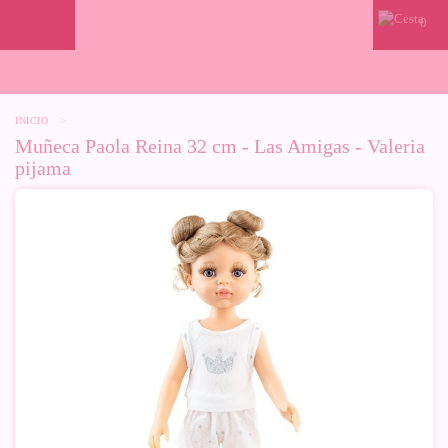
0
INICIO
>
Muñeca Paola Reina 32 cm - Las Amigas - Valeria
pijama