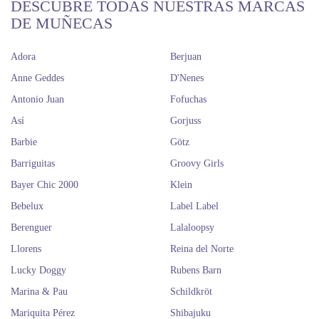
DESCUBRE TODAS NUESTRAS MARCAS
DE MUÑECAS
Adora
Berjuan
Anne Geddes
D'Nenes
Antonio Juan
Fofuchas
Así
Gorjuss
Barbie
Götz
Barriguitas
Groovy Girls
Bayer Chic 2000
Klein
Bebelux
Label Label
Berenguer
Lalaloopsy
Llorens
Reina del Norte
Lucky Doggy
Rubens Barn
Marina & Pau
Schildkröt
Mariquita Pérez
Shibajuku