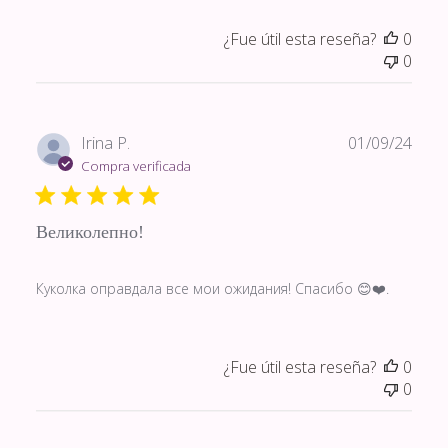
¿Fue útil esta reseña?
0
0
Fech
Irina P.
01/09/24
de
Compra verificada
publi
Великолепно!
Куколка оправдала все мои ожидания! Спасибо 😊❤️.
¿Fue útil esta reseña?
0
0