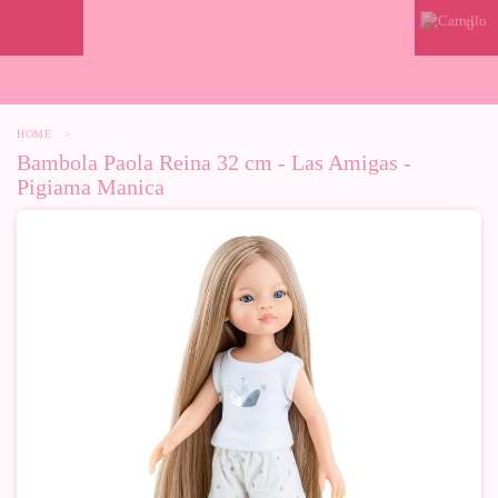
0
HOME
>
Bambola Paola Reina 32 cm - Las Amigas -
Pigiama Manica