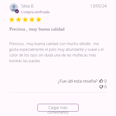
Fech
Silvia B.
13/05/24
de
Compra verificada
publi
Preciosa , muy buena calidad
Preciosa , muy buena calidad con mucho detalle , me
gusta especialmente el pelo muy abundante y suave y el
color de los ojos sin duda una de las muñecas más
bonitas las paolas
¿Fue útil esta reseña?
0
0
Cargar más
comentarios