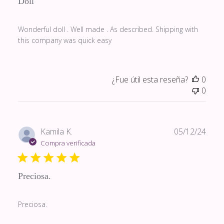
Doll
Wonderful doll . Well made . As described. Shipping with
this company was quick easy
¿Fue útil esta reseña?
0
0
Fech
Kamila K.
05/12/24
de
Compra verificada
publi
Preciosa.
Preciosa.