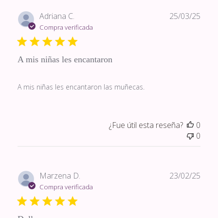
Fech
Adriana C.
25/03/25
de
Compra verificada
publi
A mis niñas les encantaron
A mis niñas les encantaron las muñecas.
¿Fue útil esta reseña?
0
0
Fech
Marzena D.
23/02/25
de
Compra verificada
publi