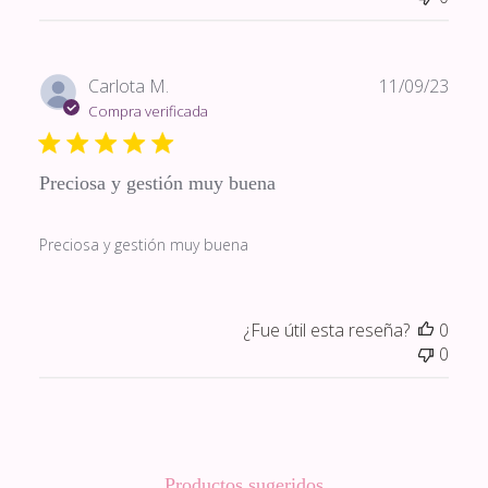
Fech
Carlota M.
11/09/23
de
Compra verificada
publi
Preciosa y gestión muy buena
Preciosa y gestión muy buena
¿Fue útil esta reseña?
0
0
Productos sugeridos