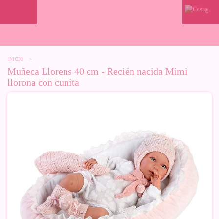
0
INICIO
>
Muñeca Llorens 40 cm - Recién nacida Mimi
llorona con cunita