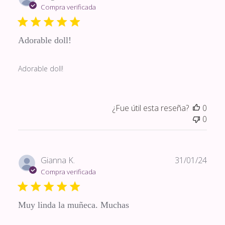
de
Compra verificada
publi
Adorable doll!
Adorable doll!
¿Fue útil esta reseña?
0
0
Fech
Gianna K.
31/01/24
de
Compra verificada
publi
Muy linda la muñeca. Muchas