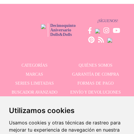
¡SÍGUENOS!
Decimoquinto
Aniversario
Dolls&Dolls
CATEGORÍAS
QUIÉNES SOMOS
MARCAS
GARANTÍA DE COMPRA
SERIES LIMITADAS
FORMAS DE PAGO
BUSCADOR AVANZADO
ENVÍO Y DEVOLUCIONES
OFERTAS
CONTACTO
Utilizamos cookies
Usamos cookies y otras técnicas de rastreo para
RECIBE NUESTRAS ÚLTIMAS NOVEDADES
mejorar tu experiencia de navegación en nuestra