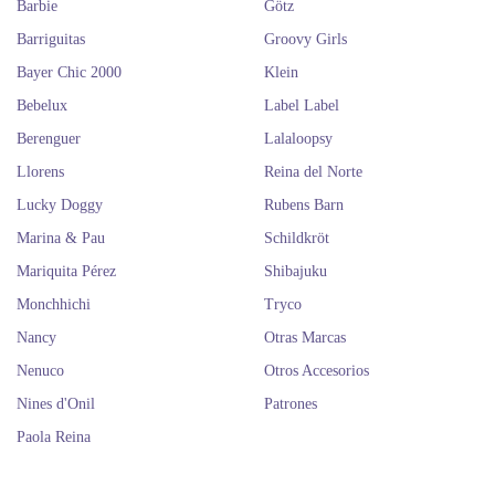
Barbie
Götz
Barriguitas
Groovy Girls
Bayer Chic 2000
Klein
Bebelux
Label Label
Berenguer
Lalaloopsy
Llorens
Reina del Norte
Lucky Doggy
Rubens Barn
Marina & Pau
Schildkröt
Mariquita Pérez
Shibajuku
Monchhichi
Tryco
Nancy
Otras Marcas
Nenuco
Otros Accesorios
Nines d'Onil
Patrones
Paola Reina