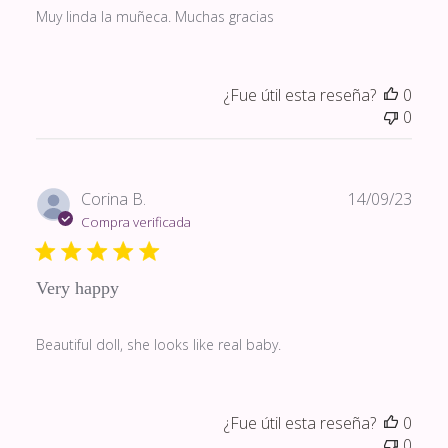
Muy linda la muñeca. Muchas gracias
¿Fue útil esta reseña?
0
0
Fech
Corina B.
14/09/23
de
Compra verificada
publi
Very happy
Beautiful doll, she looks like real baby.
¿Fue útil esta reseña?
0
0